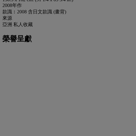
2008年作
款識︰2008 含日文款識 (畫背)
來源
亞洲 私人收藏
榮譽呈獻