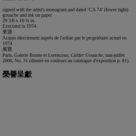
signed with the artist's monogram and dated ‘CA 74’ (lower right)
gouache and ink on paper
29 3/8 x 10 ¾ in.
Executed in 1974.
來源
Acquis directement auprès de l'artiste par le propriétaire actuel en
1974
展覽
Paris, Galerie Brame et Lorenceau,
Calder Gouache
, mai-juillet
2008, No. 31 (illustré en couleurs au catalogue d'exposition p. 81).
榮譽呈獻