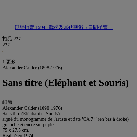
現場拍賣 15945
戰後及當代藝術（日間拍賣）
拍品 227
227
1 更多
Alexander Calder (1898-1976)
Sans titre (Eléphant et Souris)
細節
Alexander Calder (1898-1976)
Sans titre (Eléphant et Souris)
signé du monogramme de l'artiste et daté 'CA 74' (en bas à droite)
gouache et encre sur papier
75 x 27.5 cm.
Réalisé en 1974.