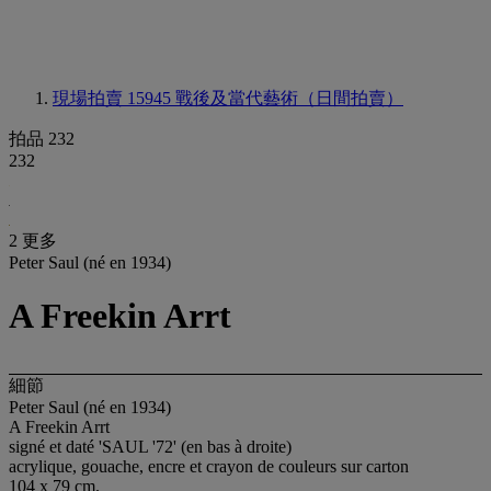
現場拍賣 15945
戰後及當代藝術（日間拍賣）
拍品 232
232
2 更多
Peter Saul (né en 1934)
A Freekin Arrt
細節
Peter Saul (né en 1934)
A Freekin Arrt
signé et daté 'SAUL '72' (en bas à droite)
acrylique, gouache, encre et crayon de couleurs sur carton
104 x 79 cm.