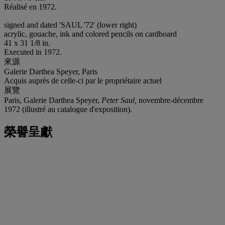
Réalisé en 1972.
signed and dated 'SAUL '72' (lower right)
acrylic, gouache, ink and colored pencils on cardboard
41 x 31 1/8 in.
Executed in 1972.
來源
Galerie Darthea Speyer, Paris
Acquis auprès de celle-ci par le propriétaire actuel
展覽
Paris, Galerie Darthea Speyer,
Peter Saul,
novembre-décembre
1972 (illustré au catalogue d'exposition).
榮譽呈獻