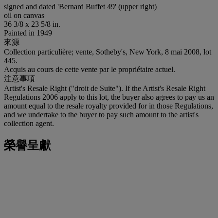
signed and dated 'Bernard Buffet 49' (upper right)
oil on canvas
36 3/8 x 23 5/8 in.
Painted in 1949
來源
Collection particulière; vente, Sotheby's, New York, 8 mai 2008, lot
445.
Acquis au cours de cette vente par le propriétaire actuel.
注意事項
Artist's Resale Right ("droit de Suite"). If the Artist's Resale Right
Regulations 2006 apply to this lot, the buyer also agrees to pay us an
amount equal to the resale royalty provided for in those Regulations,
and we undertake to the buyer to pay such amount to the artist's
collection agent.
榮譽呈獻