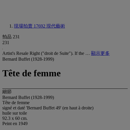
現場拍賣 17692
現代藝術
拍品 231
231
Artist's Resale Right ("droit de Suite"). If the …
顯示更多
Bernard Buffet (1928-1999)
Tête de femme
細節
Bernard Buffet (1928-1999)
Tête de femme
signé et daté 'Bernard Buffet 49' (en haut à droite)
huile sur toile
92.3 x 60 cm.
Peint en 1949