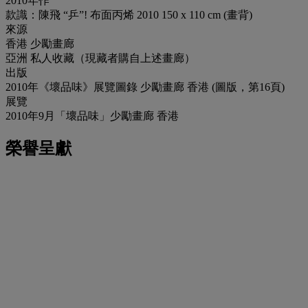
2010年作
款識：陳飛 “乒”! 布面丙烯 2010 150 x 110 cm (畫背)
來源
香港 少勵畫廊
亞洲 私人收藏（現藏者購自上述畫廊）
出版
2010年《壞品味》展覽圖錄 少勵畫廊 香港 (圖版，第16頁)
展覽
2010年9月「壞品味」少勵畫廊 香港
榮譽呈獻