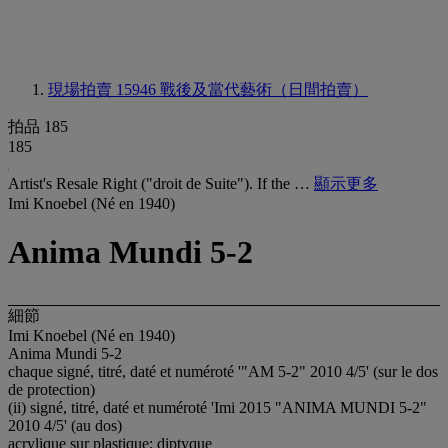
現場拍賣 15946
戰後及當代藝術（日間拍賣）
拍品 185
185
Artist's Resale Right ("droit de Suite"). If the …
顯示更多
Imi Knoebel (Né en 1940)
Anima Mundi 5-2
細節
Imi Knoebel (Né en 1940)
Anima Mundi 5-2
chaque signé, titré, daté et numéroté '"AM 5-2" 2010 4/5' (sur le dos
de protection)
(ii) signé, titré, daté et numéroté 'Imi 2015 "ANIMA MUNDI 5-2"
2010 4/5' (au dos)
acrylique sur plastique; diptyque