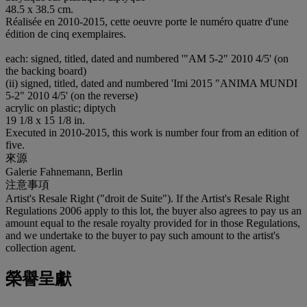
48.5 x 38.5 cm.
Réalisée en 2010-2015, cette oeuvre porte le numéro quatre d'une
édition de cinq exemplaires.
each: signed, titled, dated and numbered '"AM 5-2" 2010 4/5' (on
the backing board)
(ii) signed, titled, dated and numbered 'Imi 2015 "ANIMA MUNDI
5-2" 2010 4/5' (on the reverse)
acrylic on plastic; diptych
19 1/8 x 15 1/8 in.
Executed in 2010-2015, this work is number four from an edition of
five.
來源
Galerie Fahnemann, Berlin
注意事項
Artist's Resale Right ("droit de Suite"). If the Artist's Resale Right
Regulations 2006 apply to this lot, the buyer also agrees to pay us an
amount equal to the resale royalty provided for in those Regulations,
and we undertake to the buyer to pay such amount to the artist's
collection agent.
榮譽呈獻