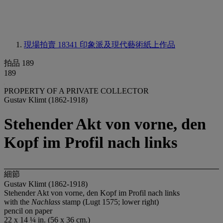
現場拍賣 18341
印象派及現代藝術紙上作品
拍品 189
189
PROPERTY OF A PRIVATE COLLECTOR
Gustav Klimt (1862-1918)
Stehender Akt von vorne, den
Kopf im Profil nach links
細節
Gustav Klimt (1862-1918)
Stehender Akt von vorne, den Kopf im Profil nach links
with the
Nachlass
stamp (Lugt 1575; lower right)
pencil on paper
22 x 14 ¼ in. (56 x 36 cm.)