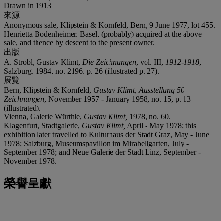
Drawn in 1913
來源
Anonymous sale, Klipstein & Kornfeld, Bern, 9 June 1977, lot 455.
Henrietta Bodenheimer, Basel, (probably) acquired at the above
sale, and thence by descent to the present owner.
出版
A. Strobl, Gustav Klimt,
Die Zeichnungen
, vol. III,
1912-1918
,
Salzburg, 1984, no. 2196, p. 26 (illustrated p. 27).
展覽
Bern, Klipstein & Kornfeld,
Gustav Klimt, Ausstellung 50
Zeichnungen
, November 1957 - January 1958, no. 15, p. 13
(illustrated).
Vienna, Galerie Würthle,
Gustav Klimt,
1978, no. 60.
Klagenfurt, Stadtgalerie,
Gustav Klimt,
April - May 1978; this
exhibition later travelled to Kulturhaus der Stadt Graz, May - June
1978; Salzburg, Museumspavillon im Mirabellgarten, July -
September 1978; and Neue Galerie der Stadt Linz, September -
November 1978.
榮譽呈獻