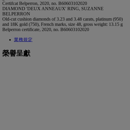
Certifcat Belperron, 2020, no. B60603102020
DIAMOND 'DEUX ANNEAUX' RING, SUZANNE
BELPERRON
Old-cut cushion diamonds of 3.23 and 3.48 carats, platinum (950)
and 18K gold (750), French marks, size 48, gross weight: 13.15 g
Belperron certificate, 2020, no. B60603102020
業務規定
榮譽呈獻