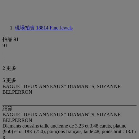
現場拍賣 18814
Fine Jewels
拍品 91
91
2 更多
5 更多
BAGUE "DEUX ANNEAUX" DIAMANTS, SUZANNE
BELPERRON
細節
BAGUE "DEUX ANNEAUX" DIAMANTS, SUZANNE
BELPERRON
Diamants coussins taille ancienne de 3.23 et 3.48 carats, platine
(950) et or 18K (750), poinçons français, taille 48, poids brut : 13.15
g