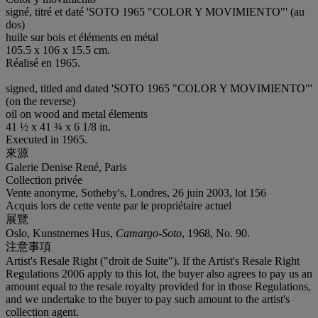
signé, titré et daté 'SOTO 1965 "COLOR Y MOVIMIENTO"' (au
dos)
huile sur bois et éléments en métal
105.5 x 106 x 15.5 cm.
Réalisé en 1965.
signed, titled and dated 'SOTO 1965 "COLOR Y MOVIMIENTO"'
(on the reverse)
oil on wood and metal élements
41 ½ x 41 ¾ x 6 1/8 in.
Executed in 1965.
來源
Galerie Denise René, Paris
Collection privée
Vente anonyme, Sotheby's, Londres, 26 juin 2003, lot 156
Acquis lors de cette vente par le propriétaire actuel
展覽
Oslo, Kunstnernes Hus,
Camargo-Soto
, 1968, No. 90.
注意事項
Artist's Resale Right ("droit de Suite"). If the Artist's Resale Right
Regulations 2006 apply to this lot, the buyer also agrees to pay us an
amount equal to the resale royalty provided for in those Regulations,
and we undertake to the buyer to pay such amount to the artist's
collection agent.