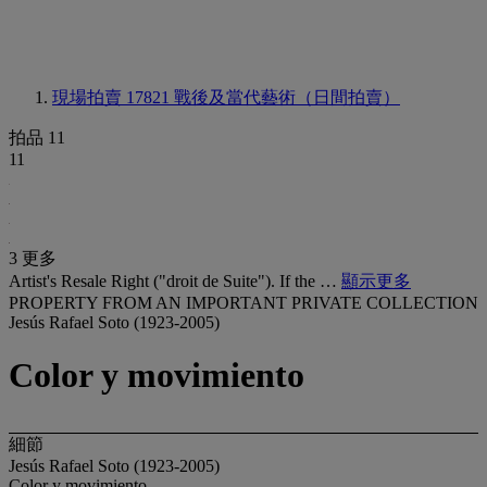
現場拍賣 17821
戰後及當代藝術（日間拍賣）
拍品 11
11
3 更多
Artist's Resale Right ("droit de Suite"). If the …
顯示更多
PROPERTY FROM AN IMPORTANT PRIVATE COLLECTION
Jesús Rafael Soto (1923-2005)
Color y movimiento
細節
Jesús Rafael Soto (1923-2005)
Color y movimiento