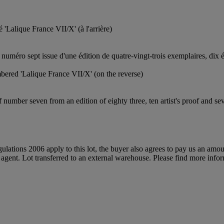
té 'Lalique France VII/X' (à l'arrière)
 numéro sept issue d'une édition de quatre-vingt-trois exemplaires, dix 
mbered 'Lalique France VII/X' (on the reverse)
f number seven from an edition of eighty three, ten artist's proof and 
egulations 2006 apply to this lot, the buyer also agrees to pay us an amo
n agent. Lot transferred to an external warehouse. Please find more info