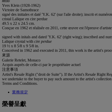
細節
Yves Klein (1928-1962)
Victoire de Samothrace
signé des initiales et daté 'Y.K. 62' (sur l'aile droite); inscrit et numéro
cristal Lalique en cire perdue
49.5 x 22 x 24.5 cm.
Conçue en 1962 et réalisée en 2011, cette œuvre est l'épreuve d'artiste
signed with initals and dated 'Y.K. 62' (right wing); inscribed and nu
Lalique crystal with
cire perdue
19 ½ x 8 5/8 x 9 5/8 in.
Conceived in 1962 and executed in 2011, this work is the artist's proo
來源
Galerie Retelet, Monaco
Acquis auprès de celle-ci par le propriétaire actuel
注意事項
Artist's Resale Right ("droit de Suite"). If the Artist's Resale Right R
we undertake to the buyer to pay such amount to the artist's collectio
Terms and Conditions.
業務規定
榮譽呈獻