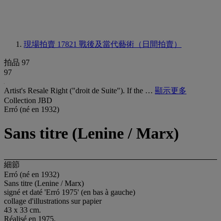
現場拍賣 17821
戰後及當代藝術（日間拍賣）
拍品 97
97
Artist's Resale Right ("droit de Suite"). If the …
顯示更多
Collection JBD
Erró (né en 1932)
Sans titre (Lenine / Marx)
細節
Erró (né en 1932)
Sans titre (Lenine / Marx)
signé et daté 'Erró 1975' (en bas à gauche)
collage d'illustrations sur papier
43 x 33 cm.
Réalisé en 1975.