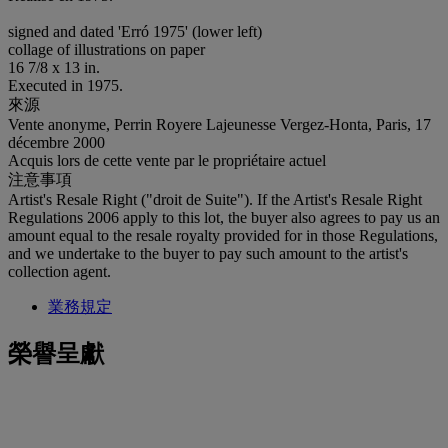
signed and dated 'Erró 1975' (lower left)
collage of illustrations on paper
16 7/8 x 13 in.
Executed in 1975.
來源
Vente anonyme, Perrin Royere Lajeunesse Vergez-Honta, Paris, 17
décembre 2000
Acquis lors de cette vente par le propriétaire actuel
注意事項
Artist's Resale Right ("droit de Suite"). If the Artist's Resale Right
Regulations 2006 apply to this lot, the buyer also agrees to pay us an
amount equal to the resale royalty provided for in those Regulations,
and we undertake to the buyer to pay such amount to the artist's
collection agent.
業務規定
榮譽呈獻