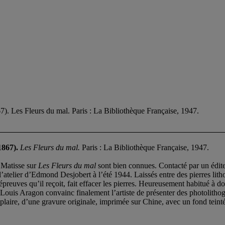
es Fleurs du mal. Paris : La Bibliothèque Française, 1947.
867).
Les Fleurs du mal.
Paris : La Bibliothèque Française, 1947.
e Matisse sur
Les Fleurs du mal
sont bien connues. Contacté par un éditeu
l’atelier d’Edmond Desjobert à l’été 1944. Laissés entre des pierres lit
épreuves qu’il reçoit, fait effacer les pierres. Heureusement habitué à d
s. Louis Aragon convainc finalement l’artiste de présenter des photolit
laire, d’une gravure originale, imprimée sur Chine, avec un fond teint