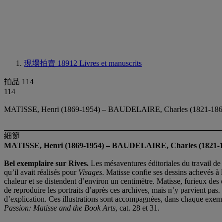
現場拍賣 18912
Livres et manuscrits
拍品 114
114
MATISSE, Henri (1869-1954) – BAUDELAIRE, Charles (1821-1867). L
細節
MATISSE, Henri (1869-1954)
–
BAUDELAIRE, Charles (1821-1
Bel exemplaire sur Rives.
Les mésaventures éditoriales du travail d
qu’il avait réalisés pour
Visages
. Matisse confie ses dessins achevés à 
chaleur et se distendent d’environ un centimètre. Matisse, furieux des 
de reproduire les portraits d’après ces archives, mais n’y parvient pa
d’explication. Ces illustrations sont accompagnées, dans chaque exemp
Passion: Matisse and the Book Arts
, cat. 28 et 31.