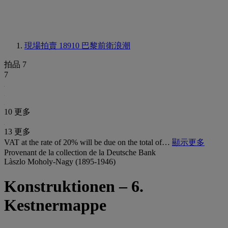
現場拍賣 18910
巴黎前衛浪潮
拍品 7
7
10 更多
13 更多
VAT at the rate of 20% will be due on the total of…
顯示更多
Provenant de la collection de la Deutsche Bank
Làszlo Moholy-Nagy (1895-1946)
Konstruktionen – 6.
Kestnermappe