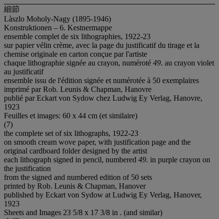
細節
Làszlo Moholy-Nagy (1895-1946)
Konstruktionen – 6. Kestnermappe
ensemble complet de six lithographies, 1922-23
sur papier vélin crème, avec la page du justificatif du tirage et la
chemise originale en carton conçue par l'artiste
chaque lithographie signée au crayon, numéroté
49
. au
crayon violet
au justificatif
ensemble issu de l'édition signée et numérotée à 50 exemplaires
imprimé par Rob. Leunis & Chapman, Hanovre
publié par Eckart von Sydow chez Ludwig Ey Verlag, Hanovre,
1923
Feuilles et images: 60 x 44 cm (et similaire)
(7)
the complete set of six lithographs, 1922-23
on smooth cream wove paper, with justification page and the
original cardboard folder designed by the artist
each lithograph signed in pencil, numbered
49.
in purple crayon on
the justification
from the signed and numbered edition of 50 sets
printed by Rob. Leunis & Chapman, Hanover
published by Eckart von Sydow at Ludwig Ey Verlag, Hanover,
1923
Sheets and Images 23 5/8 x 17 3/8 in . (and similar)