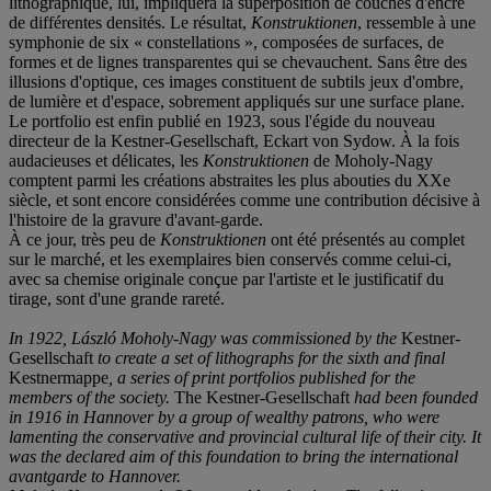
lithographique, lui, impliquera la superposition de couches d'encre
de différentes densités. Le résultat,
Konstruktionen
, ressemble à une
symphonie de six « constellations », composées de surfaces, de
formes et de lignes transparentes qui se chevauchent. Sans être des
illusions d'optique, ces images constituent de subtils jeux d'ombre,
de lumière et d'espace, sobrement appliqués sur une surface plane.
Le portfolio est enfin publié en 1923, sous l'égide du nouveau
directeur de la Kestner-Gesellschaft, Eckart von Sydow. À la fois
audacieuses et délicates, les
Konstruktionen
de Moholy-Nagy
comptent parmi les créations abstraites les plus abouties du XXe
siècle, et sont encore considérées comme une contribution décisive à
l'histoire de la gravure d'avant-garde.
À ce jour, très peu de
Konstruktionen
ont été présentés au complet
sur le marché, et les exemplaires bien conservés comme celui-ci,
avec sa chemise originale conçue par l'artiste et le justificatif du
tirage, sont d'une grande rareté.
In 1922, Lá
s
zló Moholy-Nagy was commissioned by the
Kestner-
Gesellschaft
to create a set of lithographs for the sixth and final
Kestnermappe
, a series of print portfolios published for the
members of the society.
The Kestner-Gesellschaft
had been founded
in 1916 in Hannover by a group of wealthy patrons, who were
lamenting the conservative and provincial cultural life of their city. It
was the declared aim of this foundation to bring the international
avantgarde to Hannover.