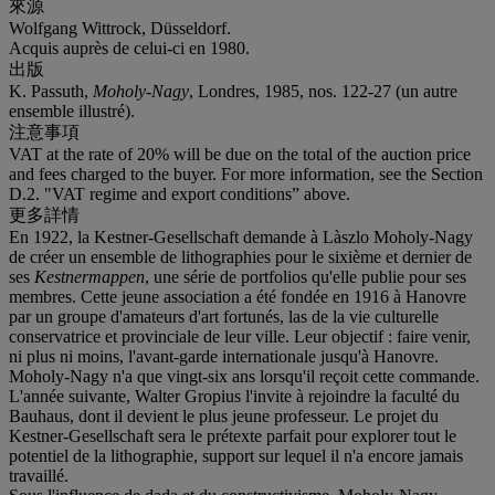
來源
Wolfgang Wittrock, Düsseldorf.
Acquis auprès de celui-ci en 1980.
出版
K. Passuth,
Moholy-Nagy
, Londres, 1985, nos. 122-27 (un autre
ensemble illustré).
注意事項
VAT at the rate of 20% will be due on the total of the auction price
and fees charged to the buyer. For more information, see the Section
D.2. "VAT regime and export conditions” above.
更多詳情
En 1922, la Kestner-Gesellschaft demande à Làszlo Moholy-Nagy
de créer un ensemble de lithographies pour le sixième et dernier de
ses
Kestnermappen
, une série de portfolios qu'elle publie pour ses
membres. Cette jeune association a été fondée en 1916 à Hanovre
par un groupe d'amateurs d'art fortunés, las de la vie culturelle
conservatrice et provinciale de leur ville. Leur objectif : faire venir,
ni plus ni moins, l'avant-garde internationale jusqu'à Hanovre.
Moholy-Nagy n'a que vingt-six ans lorsqu'il reçoit cette commande.
L'année suivante, Walter Gropius l'invite à rejoindre la faculté du
Bauhaus, dont il devient le plus jeune professeur. Le projet du
Kestner-Gesellschaft sera le prétexte parfait pour explorer tout le
potentiel de la lithographie, support sur lequel il n'a encore jamais
travaillé.