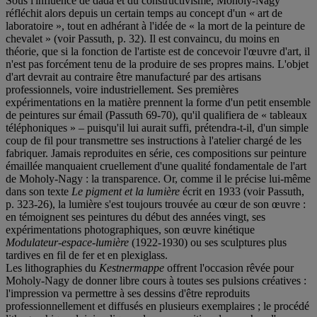
Sous l'influence de dada et du constructivisme, Moholy-Nagy
réfléchit alors depuis un certain temps au concept d'un « art de
laboratoire », tout en adhérant à l'idée de « la mort de la peinture de
chevalet » (voir Passuth, p. 32). Il est convaincu, du moins en
théorie, que si la fonction de l'artiste est de concevoir l'œuvre d'art, il
n'est pas forcément tenu de la produire de ses propres mains. L'objet
d'art devrait au contraire être manufacturé par des artisans
professionnels, voire industriellement. Ses premières
expérimentations en la matière prennent la forme d'un petit ensemble
de peintures sur émail (Passuth 69-70), qu'il qualifiera de « tableaux
téléphoniques » – puisqu'il lui aurait suffi, prétendra-t-il, d'un simple
coup de fil pour transmettre ses instructions à l'atelier chargé de les
fabriquer. Jamais reproduites en série, ces compositions sur peinture
émaillée manquaient cruellement d'une qualité fondamentale de l'art
de Moholy-Nagy : la transparence. Or, comme il le précise lui-même
dans son texte
Le pigment et la lumiè
re
écrit en 1933 (voir Passuth,
p. 323-26), la lumière s'est toujours trouvée au cœur de son œuvre :
en témoignent ses peintures du début des années vingt, ses
expérimentations photographiques, son œuvre kinétique
Modulateur-espace-lumiè
re
(1922-1930) ou ses sculptures plus
tardives en fil de fer et en plexiglass.
Les lithographies du
Kestnermappe
offrent l'occasion rêvée pour
Moholy-Nagy de donner libre cours à toutes ses pulsions créatives :
l'impression va permettre à ses dessins d'être reproduits
professionnellement et diffusés en plusieurs exemplaires ; le procédé