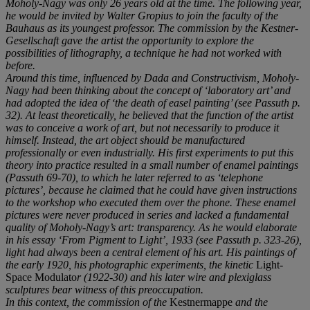
Moholy-Nagy was only 26 years old at the time. The following year,
he would be invited by Walter Gropius to join the faculty of the
Bauhaus as its youngest professor. The commission by the Kestner-
Gesellschaft gave the artist the opportunity to explore the
possibilities of lithography, a technique he had not worked with
before.
Around this time, influenced by Dada and Constructivism, Moholy-
Nagy had been thinking about the concept of ‘laboratory art’ and
had adopted the idea of ‘the death of easel painting’ (see Passuth p.
32). At least theoretically, he believed that the function of the artist
was to conceive a work of art, but not necessarily to produce it
himself. Instead, the art object should be manufactured
professionally or even industrially. His first experiments to put this
theory into practice resulted in a small number of enamel paintings
(Passuth 69-70), to which he later referred to as ‘telephone
pictures’, because he claimed that he could have given instructions
to the workshop who executed them over the phone. These enamel
pictures were never produced in series and lacked a fundamental
quality of Moholy-Nagy’s art: transparency. As he would elaborate
in his essay ‘From Pigment to Light’, 1933 (see Passuth p. 323-26),
light had always been a central element of his art. His paintings of
the early 1920, his photographic experiments, the kinetic
Light-
Space Modulato
r (1922-30) and his later wire and plexiglass
sculptures bear witness of this preoccupation.
In this context, the commission of the
Kestnermappe
and the