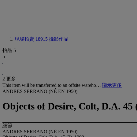
現場拍賣 18915
攝影作品
拍品 5
5
2 更多
This item will be transferred to an offsite wareho…
顯示更多
ANDRES SERRANO (NÉ EN 1950)
Objects of Desire, Colt, D.A. 45 
細節
ANDRES SERRANO (NÉ EN 1950)