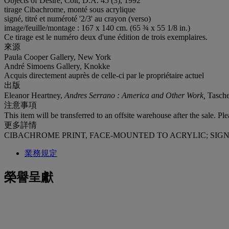
Objects of Desire, Colt, D.A. 45 (3), 1992
tirage Cibachrome, monté sous acrylique
signé, titré et numéroté '2/3' au crayon (verso)
image/feuille/montage : 167 x 140 cm. (65 ¾ x 55 1/8 in.)
Ce tirage est le numéro deux d'une édition de trois exemplaires.
來源
Paula Cooper Gallery, New York
André Simoens Gallery, Knokke
Acquis directement auprès de celle-ci par le propriétaire actuel
出版
Eleanor Heartney,
Andres Serrano : America and Other Work,
Taschen
注意事項
This item will be transferred to an offsite warehouse after the sale. Pl
更多詳情
CIBACHROME PRINT, FACE-MOUNTED TO ACRYLIC; SIGNED
業務規定
榮譽呈獻