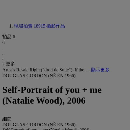
現場拍賣 18915
攝影作品
拍品 6
6
2 更多
Artist's Resale Right ("droit de Suite"). If the …
顯示更多
DOUGLAS GORDON (NÉ EN 1966)
Self-Portrait of you + me
(Natalie Wood), 2006
細節
DOUGLAS GORDON (NÉ EN 1966)
Self-Portrait of you + me (Natalie Wood), 2006