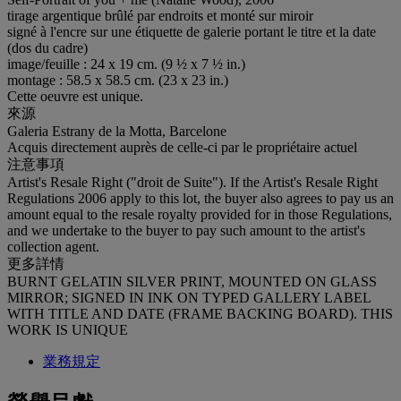
tirage argentique brûlé par endroits et monté sur miroir
signé à l'encre sur une étiquette de galerie portant le titre et la date
(dos du cadre)
image/feuille : 24 x 19 cm. (9 ½ x 7 ½ in.)
montage : 58.5 x 58.5 cm. (23 x 23 in.)
Cette oeuvre est unique.
來源
Galeria Estrany de la Motta, Barcelone
Acquis directement auprès de celle-ci par le propriétaire actuel
注意事項
Artist's Resale Right ("droit de Suite"). If the Artist's Resale Right
Regulations 2006 apply to this lot, the buyer also agrees to pay us an
amount equal to the resale royalty provided for in those Regulations,
and we undertake to the buyer to pay such amount to the artist's
collection agent.
更多詳情
BURNT GELATIN SILVER PRINT, MOUNTED ON GLASS
MIRROR; SIGNED IN INK ON TYPED GALLERY LABEL
WITH TITLE AND DATE (FRAME BACKING BOARD). THIS
WORK IS UNIQUE
業務規定