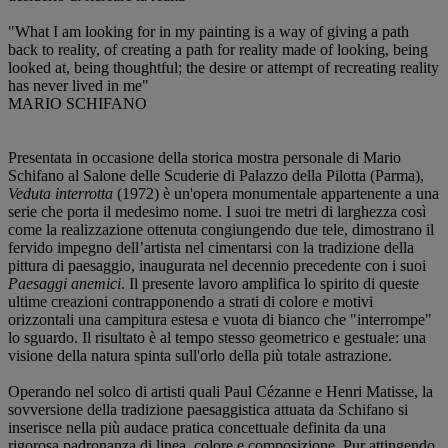
"What I am looking for in my painting is a way of giving a path
back to reality, of creating a path for reality made of looking, being
looked at, being thoughtful; the desire or attempt of recreating reality
has never lived in me"
MARIO SCHIFANO
Presentata in occasione della storica mostra personale di Mario
Schifano al Salone delle Scuderie di Palazzo della Pilotta (Parma),
Veduta interrotta
(1972) è un'opera monumentale appartenente a una
serie che porta il medesimo nome. I suoi tre metri di larghezza così
come la realizzazione ottenuta congiungendo due tele, dimostrano il
fervido impegno dell’artista nel cimentarsi con la tradizione della
pittura di paesaggio, inaugurata nel decennio precedente con i suoi
Paesaggi anemici
. Il presente lavoro amplifica lo spirito di queste
ultime creazioni contrapponendo a strati di colore e motivi
orizzontali una campitura estesa e vuota di bianco che "interrompe"
lo sguardo. Il risultato è al tempo stesso geometrico e gestuale: una
visione della natura spinta sull'orlo della più totale astrazione.
Operando nel solco di artisti quali Paul Cézanne e Henri Matisse, la
sovversione della tradizione paesaggistica attuata da Schifano si
inserisce nella più audace pratica concettuale definita da una
rigorosa padronanza di linea, colore e composizione. Pur attingendo