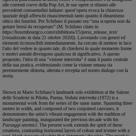
alle correnti coeve della Pop Art, le sue opere si rifanno alle
precedenti consuetudini italiane: quest’opera evoca la chiarezza
spaziale degli affreschi rinascimentali tanto quanto il dinamismo
ottico dei futuristi. Per Schifano il passato era “una scoperta non da
gettare bensì da recuperare” (M. Schifano citato in
https://luxembourgco.com/exhibitions/15/press_release_text/
[visualizzato in data 21 ottobre 2020]). Lavorando con generi ed
elementi riconoscibili immediatamente, ha cercato di mettere in luce
l'atto del vedere in quanto tale, di chiedersi in quale momento forme
e motivi astratti divengono qualcosa di significativo. A questo
proposito, l'idea di una "visione interrotta" è stata il punto centrale
della sua pratica, evidenziando come la visione umana sia
perennemente distorta, alterata e recepita nel nostro dialogo con la
storia.
Shown in Mario Schifano’s landmark solo exhibition at the Salone
delle Scuderie in Pilotta, Parma,
Veduta interrotta
(1972) is a
monumental work from the series of the same name. Spanning three
metres in width, and composed of two conjoined canvases, it
demonstrates the artist’s vibrant engagement with the tradition of
landscape painting, inaugurated the previous decade with his
Paesaggi anemici
. The present work extends the spirit of these
creations, contrasting horizontal layers of colour and texture with a
vast, blank passage of white that ‘interrupts’ the vista. The result is