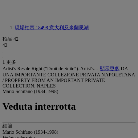
現場拍賣 18498
意大利及米蘭思潮
拍品 42
42
1 更多
Artist's Resale Right ("Droit de Suite"). Artist's…
顯示更多
DA
UNA IMPORTANTE COLLEZIONE PRIVATA NAPOLETANA
/ PROPERTY FROM AN IMPORTANT PRIVATE
COLLECTION, NAPLES
Mario Schifano (1934-1998)
Veduta interrotta
細節
Mario Schifano (1934-1998)
Veduta interrotta