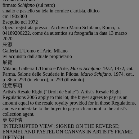
firmato
Schifano
(sul retro)
smalto e pastello su tela in cornice d'artista, dittico
cm 190x300
Eseguito nel 1972
Opera registrata presso l'Archivio Mario Schifano, Roma, n.
04189200222, come da autentica su fotografia in data 13 marzo
2020
來源
Galleria L'Uomo e l'Arte, Milano
ivi acquisito dall'attuale proprietario
展覽
Milano, Galleria L'Uomo e l'Arte,
Mario Schifano 1972
, 1972, cat.
Parma, Salone delle Scuderie in Pilotta,
Mario Schifano
, 1974, cat.,
p. 86 n. 259 (in elenco), n. 259 (illustrato)
注意事項
Artist's Resale Right ("Droit de Suite"). Artist's Resale Right
Regulations 2006 apply to this lot, the buyer agrees to pay us an
amount equal to the resale royalty provided for in those Regulations,
and we undertake to the buyer to pay such amount to the artist's
collection agent.
更多詳情
'INTERRUPTED VIEW'; SIGNED ON THE REVERSE;
ENAMEL AND PASTEL ON CANVAS IN ARTIST'S FRAME,
DIPTYCH