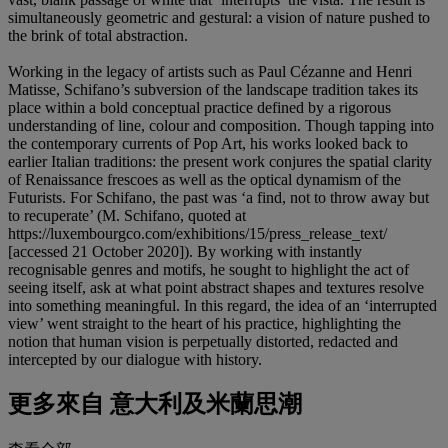
simultaneously geometric and gestural: a vision of nature pushed to
the brink of total abstraction.
Working in the legacy of artists such as Paul Cézanne and Henri
Matisse, Schifano’s subversion of the landscape tradition takes its
place within a bold conceptual practice defined by a rigorous
understanding of line, colour and composition. Though tapping into
the contemporary currents of Pop Art, his works looked back to
earlier Italian traditions: the present work conjures the spatial clarity
of Renaissance frescoes as well as the optical dynamism of the
Futurists. For Schifano, the past was ‘a find, not to throw away but
to recuperate’ (M. Schifano, quoted at
https://luxembourgco.com/exhibitions/15/press_release_text/
[accessed 21 October 2020]). By working with instantly
recognisable genres and motifs, he sought to highlight the act of
seeing itself, ask at what point abstract shapes and textures resolve
into something meaningful. In this regard, the idea of an ‘interrupted
view’ went straight to the heart of his practice, highlighting the
notion that human vision is perpetually distorted, redacted and
intercepted by our dialogue with history.
更多來自
意大利及米蘭思潮