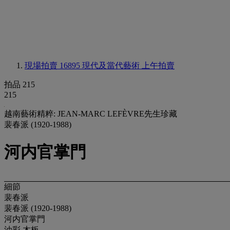
現場拍賣 16895
現代及當代藝術 上午拍賣
拍品 215
215
越南藝術精粹: JEAN-MARC LEFÈVRE先生珍藏
裴春派 (1920-1988)
河内官掌門
細節
裴春派
裴春派 (1920-1988)
河内官掌門
油彩 木板