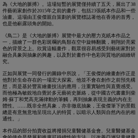
為《大地的脈搏》。這場短暫的展覽僅持續了五天，展出了38
件藝術家創作於2015年之前的畫作，包括23張紙本作品和一些
油畫。這場由王俊傑親自策劃的展覽標誌著他在香港的首秀，
也是他嶄露頭角的開始。
《鳥二》是《大地的脈搏》展覽中最大的壓力克紙本作品之
一，描繪了一群色彩斑斕的鳥類在空中旋轉翻騰，翱翔於亮紫
色的背景之上。欣賞這幅畫作，觀眾很容易感受到藝術家對於
融合具象與抽象的興趣，以及對於畫作中色彩與質地的細緻研
究。
正如與展覽一同發行的圖錄中所說，「王俊傑的繪畫創作正是
他對於生命存在的一場宏大探索。他並不會在創作之前預先構
想，而是基於豐富繪畫技法的應用，注重實驗性與直覺感受。
而他極為敏銳地自覺於多元藝術史脈絡，從中國古代書畫到柴
姆·蘇丁和梵高充滿律動的筆觸，再到抽象表現主義的內在主
體性。……既非全然具象，亦非徹底抽象，王俊傑筆下的景觀
總是有意無意地呈現出人的特質，以暗示人類與自然內在的相
通性。」
本作品的部分拍賣收益將撥捐兒童醫健基金會。兒童醫健基金
會的使命是發展和推廣可持續性的方法，以改善亞洲兒童健康