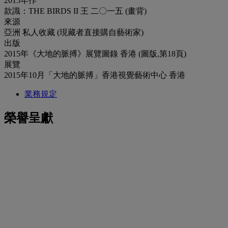
2015年作
款識：THE BIRDS II 王 二〇一五 (畫背)
來源
亞洲 私人收藏 (現藏者直接購自藝術家)
出版
2015年《大地的脈搏》展覽圖錄 香港 (圖版,第18頁)
展覽
2015年10月「大地的脈搏」香港視覺藝術中心 香港
業務規定
榮譽呈獻