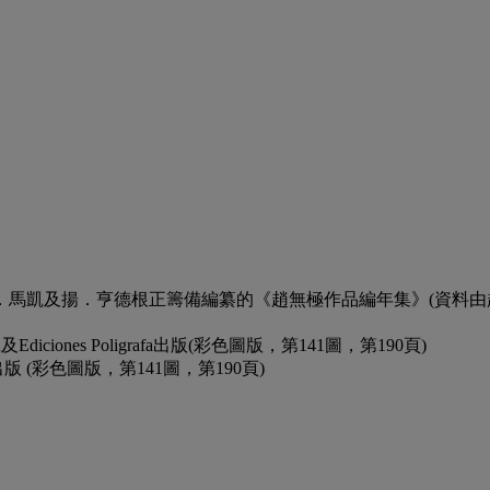
馬凱及揚．亨德根正籌備編纂的《趙無極作品編年集》(資料由
diciones Poligrafa出版(彩色圖版，第141圖，第190頁)
nal出版 (彩色圖版，第141圖，第190頁)