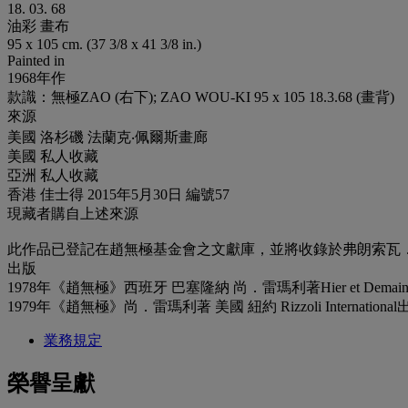
18. 03. 68
油彩 畫布
95 x 105 cm. (37 3/8 x 41 3/8 in.)
Painted in
1968年作
款識：無極ZAO (右下); ZAO WOU-KI 95 x 105 18.3.68 (畫背)
來源
美國 洛杉磯 法蘭克‧佩爾斯畫廊
美國 私人收藏
亞洲 私人收藏
香港 佳士得 2015年5月30日 編號57
現藏者購自上述來源
此作品已登記在趙無極基金會之文獻庫，並將收錄於弗朗索瓦．
出版
1978年《趙無極》西班牙 巴塞隆納 尚．雷瑪利著Hier et Demain及E
1979年《趙無極》尚．雷瑪利著 美國 紐約 Rizzoli Internatio
業務規定
榮譽呈獻