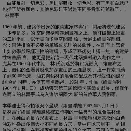
「白能反射一切色彩，黑則能吸收一切色彩。有了黑和白就已
包括了所有顏色，其他色彩只不過是不同聲音和符號罷了。」
- 林壽宇
1960 年初，建築學出身的旅英畫家林壽宇，開始將現代建築
「少即是多」的 空間架構轉譯到畫布之上。他打破架上繪畫
的二維平面，賦予畫面多重空間體 驗，發展出繪畫浮雕概
念；同時排除不必要的筆觸或肌理的裝飾性，在畫面上 營造
出如數學般嚴謹理性的建構，形成了藝術史上獨一無二的建築
性繪畫語 言。他更是把鋁這一現代建築媒材融入創作之中，
尤其在1960 年代中期，林 氏沉迷於將鋁塊嵌入二維畫布之
上，借鋁的金屬質感來加深畫面的三維層次， 這一探索持續
了到60 年代末，油彩與鋁材的混合搭配成為其標誌性的媒材
組 合的同時，亦使其聲名鵲起。1964 年，作品《繪畫浮雕
1964 年1 月1 日》 成功獲選第三屆德國卡塞爾文獻展，僅僅年
過而立的林壽宇成為入選該國際大 展的首位華人藝術家。
本季佳士得秋拍很榮幸呈現《繪畫浮雕 1963 年3 月1 日 》，
是林壽宇繪畫 浮雕風格確立時期的一幅典型的混合媒材佳
作。在純白的長方形畫布上，林壽 宇用幾種相差甚微的白色
油彩堆疊出多個大小不同的長方形，當中再以形制不 一的鋁
條進行分割，在藝術家縝密的排布組合之下，不同方形層層迭