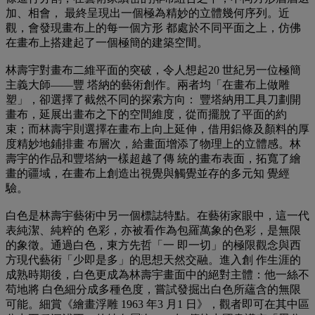
加、相會， 最終呈現出一個極為精妙的立體幾何序列。近
觀，會發現畫布上的每一個方形 都處於不同平面之上，仿佛
在畫布上搭建起了一個極簡的建築空間。
林壽宇對畫布二維平面的突破，令人想起20 世紀另一位極簡
主義大師——豐 塔納的藝術創作。兩者均「在畫布上做雕
塑」，卻選擇了截然不同的探索方向： 豐塔納用工具刀劃開
畫布，延展出畫布之下的空間維度，從而擺脫了平面的約
束；而林壽宇則選擇在畫布上向上延伸，借用鋁條及顏料的厚
度精妙地鋪排畫 布層次，給畫面增添了物理上的立體感。林
壽宇的作品和豐塔納一樣超越了傳 統的畫布表面，拓寬了繪
畫的疆域，在畫布上創造出視覺與觸覺並存的多元知 覺經
驗。
白色是林壽宇藝術中另一個標誌特點。在藝術家眼中，這一代
表純潔、純粹的 色彩，亦被看作為包羅萬象的色彩，是無限
的象徵。通過白色，東方先哲「一 即一切」的極限觀念與西
方現代藝術「少即是多」的思想天然交融。進入創 作生涯的
成熟時期後，白色更成為林壽宇畫面中的絕對主體：他一絲不
苟地將 白色細分成多種色度，嘗試發掘出白色所蘊含的無限
可能。細賞《繪畫浮雕 1963 年3 月1 日》，觀者即可在其中區