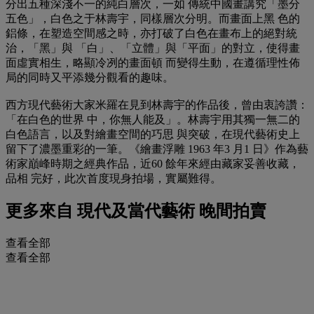
分出五種深淺不一的純白層次，一如 傳統中國畫講究「墨分
五色」，白色之于林壽宇，同樣層次分明。而畫面上黑 色的
鋁條，在塑造空間感之時，亦打破了白色在畫布上的絕對統
治，「黑」與 「白」、「立體」與「平面」的對立，使得畫
面虛實相生，略顯冷冽的畫面頓 而變得生動，在遵循理性佈
局的同時又平添幾分觀看的趣味。
西方現代藝術大家米羅在見到林壽宇的作品後，曾由衷誇讚：
「在白色的世界 中，你無人能及」。林壽宇用其獨一無二的
白色語言，以及對繪畫空間的巧思 與突破，在現代藝術史上
留下了濃墨重彩的一筆。《繪畫浮雕 1963 年3 月1 日》作為藝
術家巔峰時期之經典作品，近60 餘年來經由藏家妥善收藏，
品相 完好，此次首度現身拍場，實屬難得。
更多來自
現代及當代藝術 晚間拍賣
查看全部
查看全部