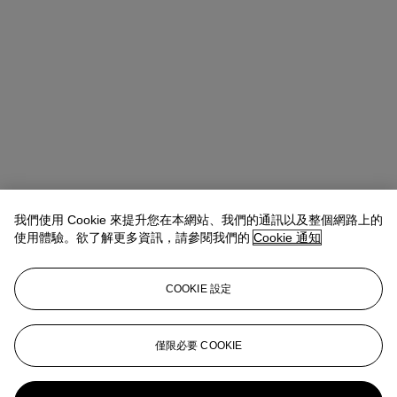
我們使用 Cookie 來提升您在本網站、我們的通訊以及整個網路上的
使用體驗。欲了解更多資訊，請參閱我們的
Cookie 通知
COOKIE 設定
Tylee Abbott
Senior Vice President, Head of American Art
僅限必要 COOKIE
tabbott@christies.com
+1 212 707 5925
更多來自
美國藝術