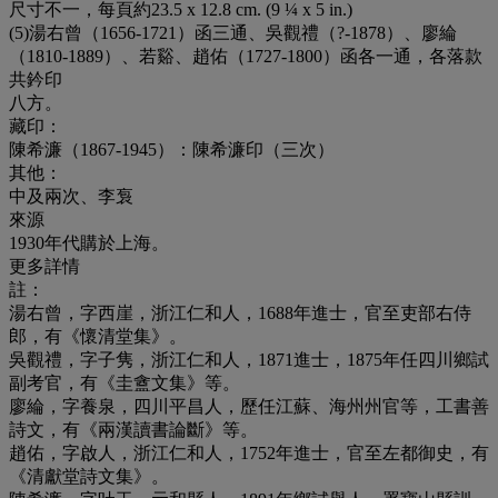
尺寸不一，每頁約23.5 x 12.8 cm. (9 ¼ x 5 in.)
(5)湯右曾（1656-1721）函三通、吳觀禮（?-1878）、廖綸
（1810-1889）、若谿、趙佑（1727-1800）函各一通，各落款
共鈐印
八方。
藏印：
陳希濂（1867-1945）：陳希濂印（三次）
其他：
中及兩次、李袌
來源
1930年代購於上海。
更多詳情
註：
湯右曾，字西崖，浙江仁和人，1688年進士，官至吏部右侍
郎，有《懷清堂集》。
吳觀禮，字子隽，浙江仁和人，1871進士，1875年任四川鄉試
副考官，有《圭盦文集》等。
廖綸，字養泉，四川平昌人，歷任江蘇、海州州官等，工書善
詩文，有《兩漢讀書論斷》等。
趙佑，字啟人，浙江仁和人，1752年進士，官至左都御史，有
《清獻堂詩文集》。