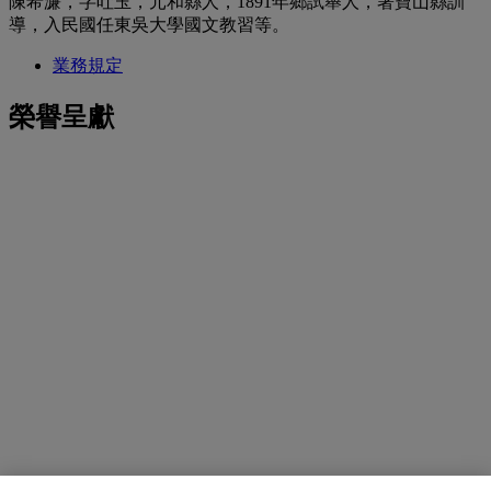
陳希濂，字吐玉，元和縣人，1891年鄉試舉人，署寶山縣訓
導，入民國任東吳大學國文教習等。
業務規定
榮譽呈獻