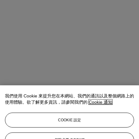
Alexandre Bigler
abigler@christies.com
+852 2978 6759
我們使用 Cookie 來提升您在本網站、我們的通訊以及整個網路上的
使用體驗。欲了解更多資訊，請參閱我們的
Cookie 通知
拍品專文
COOKIE 設定
型號2584的生產時期極短，僅由1957年至1960年，相信總產量
不足500枚，當中以白金版本最為稀有，估計只生產了12枚。
擁有36毫米錶徑， 其錶殼及錶盤分別由A. Baumgartner及Stern