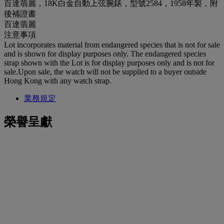
百達翡麗，18K白金自動上弦腕錶，型號2584，1958年製，附
後補證書
百達翡麗
注意事項
Lot incorporates material from endangered species that is not for sale
and is shown for display purposes only. The endangered species
strap shown with the Lot is for display purposes only and is not for
sale.Upon sale, the watch will not be supplied to a buyer outside
Hong Kong with any watch strap.
業務規定
榮譽呈獻