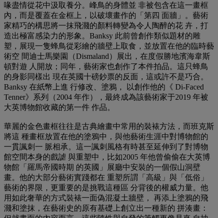
喙盡情從花中汲取養分。峰鳥的身體並 非被包含在這一畫框
內，而是覆蓋在金框上，以破壞畫作的「第四 面牆」。藝術
家精巧的構思將一抹飛濺的顏料轉變為令人陶醉的花 卉，打
造出極富感染力的形象。Banksy 此前曾創作類似題材的雕
塑，展現一隻蜂鳥從彩繪的牆壁上取食，並放置在他的臨時藝
術空 間迪士馬樂園（Dismaland）展出，在度假勝地濱海韋斯
頓對遊 人開放；同年，藝術家也創作了本件拍品。這只蜂鳥
的身影同樣出 現在英國十磅鈔票的反面，這或許不是巧合。
Banksy 在紙幣上進 行修改、塗鴉， 以創作他的《 Di-Faced
Tenner》系列（2004 年作），最終成為該藝術家于2019 年被
大英博物館收藏的第一件 作品。
華麗的金色畫框往往是古典繪畫中常用的裝裱方法，而班克斯
將這 種畫框放置在他的塗鴉中，與他藝術生涯中對博物館的
一貫諷刺一 脈相承。這一諷刺風格有時甚至延伸到了對博物
館空間本身的戲謔 與重塑中，比如2005 年他曾偷偷在大英博
物館「羅馬帝國時期 的英國」展廳中安裝的一個假山洞壁
畫。他的大部分藝術實踐都在 重塑所謂「高級」與「低俗」
藝術的界限，更重要的是挑戰這種區 分背後的權威力量。他
用如此奢華的方式裝裱一面偽混凝土牆壁， 再添上塗鴉的飛
濺和塗抹，在藝術史的原有基礎上創立出一種新的 拼湊畫：