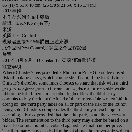
65 (H) x 55 x 40 cm. (25 5/8 x 21 5/8 x 15 3/4 in.)
2015年作
本作為系列作品中獨版
款識：BANKSY (右下)
來源
英國 Pest Control
現藏者直接2015年購自上述來源
此作品附Pest Control所開立之作品保證書
展覽
2015年8月-9月「Dismaland」英國 濱海韋斯頓
注意事項
Where Christie’s has provided a Minimum Price Guarantee it is at
risk of making a loss, which can be significant, if the lot fails to sell.
Christie’s therefore sometimes chooses to share that risk with a third
party who agrees prior to the auction to place an irrevocable written
bid on the lot. If there are no other higher bids, the third party
commits to buy the lot at the level of their irrevocable written bid. In
doing so, the third party takes on all or part of the risk of the lot not
being sold. Christie's compensates the third party in exchange for
accepting this risk provided that the third party is not the successful
bidder. The remuneration to the third party may either be based on a
fixed fee or an amount calculated against the final hammer price.
The third party may also bid for the lot above the irrevocable written