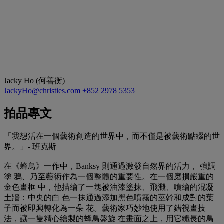
Jacky Ho (何善衡)
JackyHo@christies.com
+852 2978 5353
拍品專文
「我想活在一個藝術創造的世界中，而不僅是被藝術點綴的世
界。」- 班克斯
在《蜂鳥》一作中，Banksy 則通過激發自然界的活力， 強調
塗 鴉、乃至藝術作為一個整體的重要性。在一個磨損嚴重的
金色畫框 中，他描繪了一塊被油漆塗抹、飛濺、噴繪的混凝
土牆：中央的白 色一抹通過添加黑色噴霧的莖幹和成對的葉
子而被即興轉化為一朵 花。藝術家巧妙地使用了錯視畫技
法，讓一隻精心繪製的蜂鳥盤旋 在畫面之上，用它纖長的鳥