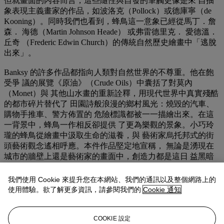
但就畫面的內容而言，這些隨性與自發的筆觸更像是來 自抽
象表現主義畫家的作品，如波洛克（Pollock）或德庫寧（de
Kooning）。同時我們也看到，蜂鳥這一意象已經從馬丁．詹
森． 海德（Martin Johnson Heade） 或弗雷德里克． 愛德溫．
丘奇 （Frederic Edwin Church）的傳統自然歷史繪畫中「逃脫
出來」。
Banksy 的許多作品都指向人類對自然世界的不尊重。他在飽
受爭 議的展覽《原油》（Crude Oils）中囊括了對莫內
（Monet）與 其他山水畫的重新詮釋，用現代世界中真實殘酷
的都市碎片替代了 田園詩般浪漫的鄉村風光：燒毀的汽車、
購物手推車、警方佈置的 危險標識都被一一描繪出來。在這
一背景中，蜂鳥一作相反卻提供 了更為樂觀的景象。小巧玲
瓏的蜂鳥從繪畫中汲取生命的滋養，與 藝術家烏托邦式的街
頭藝術觀念遙相呼應。本件作品堅定地宣稱， 無論是湧現在
城市的牆壁上還是藝術家的畫面中，創造力都是這日 益黑暗
的世界中人性的希望。Banksy 寫道：「想像如果有一座塗 鴉
不違法的城市，每個人都可以在自己喜歡的地方畫畫；每條街
我們使用 Cookie 來提升您在本網站、我們的通訊以及整個網路上的
道 上到處都充滿著千百萬種顏色與小標語；哪怕站在公車站
使用體驗。欲了解更多資訊，請參閱我們的
Cookie 通知
裡，卻 也永遠不會感到無聊。這座城市就像一個聚會，熱情
地歡迎所有 人，而不僅僅是房地產經紀人和大企業的權貴
們。想像一座像這樣 的城市，以及別再靠在牆上了——（塗
COOKIE 設定