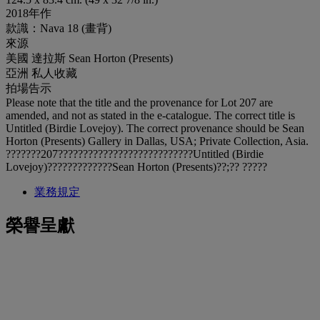
2018年作
款識：Nava 18 (畫背)
來源
美國 達拉斯 Sean Horton (Presents)
亞洲 私人收藏
拍場告示
Please note that the title and the provenance for Lot 207 are
amended, and not as stated in the e-catalogue. The correct title is
Untitled (Birdie Lovejoy). The correct provenance should be Sean
Horton (Presents) Gallery in Dallas, USA; Private Collection, Asia.
???????207???????????????????????????Untitled (Birdie
Lovejoy)?????????????Sean Horton (Presents)??;?? ?????
業務規定
榮譽呈獻