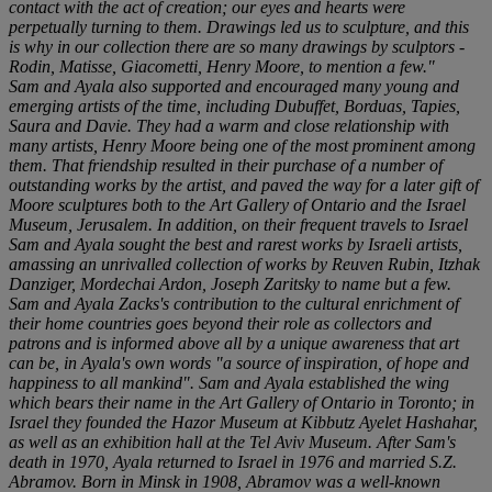
contact with the act of creation; our eyes and hearts were
perpetually turning to them. Drawings led us to sculpture, and this
is why in our collection there are so many drawings by sculptors -
Rodin, Matisse, Giacometti, Henry Moore, to mention a few."
Sam and Ayala also supported and encouraged many young and
emerging artists of the time, including Dubuffet, Borduas, Tapies,
Saura and Davie. They had a warm and close relationship with
many artists, Henry Moore being one of the most prominent among
them. That friendship resulted in their purchase of a number of
outstanding works by the artist, and paved the way for a later gift of
Moore sculptures both to the Art Gallery of Ontario and the Israel
Museum, Jerusalem. In addition, on their frequent travels to Israel
Sam and Ayala sought the best and rarest works by Israeli artists,
amassing an unrivalled collection of works by Reuven Rubin, Itzhak
Danziger, Mordechai Ardon, Joseph Zaritsky to name but a few.
Sam and Ayala Zacks's contribution to the cultural enrichment of
their home countries goes beyond their role as collectors and
patrons and is informed above all by a unique awareness that art
can be, in Ayala's own words "a source of inspiration, of hope and
happiness to all mankind". Sam and Ayala established the wing
which bears their name in the Art Gallery of Ontario in Toronto; in
Israel they founded the Hazor Museum at Kibbutz Ayelet Hashahar,
as well as an exhibition hall at the Tel Aviv Museum. After Sam's
death in 1970, Ayala returned to Israel in 1976 and married S.Z.
Abramov. Born in Minsk in 1908, Abramov was a well-known