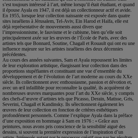
s’est toujours intéressé à l’art, même lorsqu’il était étudiant, et quand
il épouse Ayala en 1947, il est déjà un collectionneur actif et avide.
En 1955, lorsque leur collection naissante est exposée dans quatre
sites israéliens à Jérusalem, Tel-Aviv, Ein Harod et Haïfa, elle est
déjà représentative de mouvements aussi divers que
l’impressionnisme, le fauvisme et le cubisme, bien qu’elle soit
principalement axée sur les œuvres de l’École de Paris, avec des
artistes tels que Bonnard, Soutine, Chagall et Rouault qui ont eu une
influence majeure sur les artistes israéliens des deux décennies
précédentes.
Au cours des années suivantes, Sam et Ayala repoussent les limites
de leur exploration artistique, élargissant leur collection dans des
proportions stupéfiantes et constituant une vue d’ensemble du
développement et de l’évolution de l’art moderne au cours du XXe
siècle. Ils collectionnent avec enthousiasme, passion et dévotion et,
avec un œil infaillible pour reconnaître la qualité, ils acquièrent de
nombreuses œuvres marquantes pour l’art du XXe siècle, y compris
des chefs-d’œuvre d’artistes tels que Picasso, Derain, Matisse, Gris,
Severini, Chagall et Kandinsky. Ils sélectionnent également les
œuvres de leur collection en fonction de critères esthétiques
profondément personnels. Comme l’explique Ayala dans la préface
d’une exposition en hommage à Sam en 1976 : « Grâce aux
peintures, nous avons pris conscience de la sensibilité aiguë des
dessins, si souvent la première expression de l’inspiration d’un
artiste. Intéressés autant par le processus créatif que par les résultats,