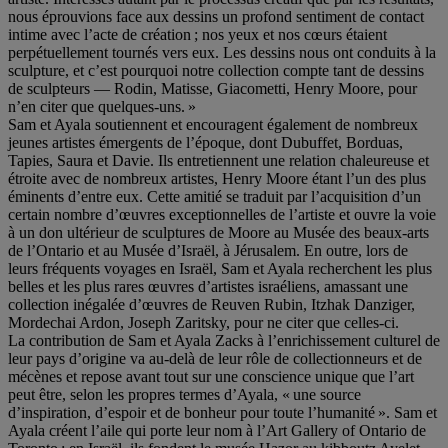
nous éprouvions face aux dessins un profond sentiment de contact
intime avec l’acte de création ; nos yeux et nos cœurs étaient
perpétuellement tournés vers eux. Les dessins nous ont conduits à la
sculpture, et c’est pourquoi notre collection compte tant de dessins
de sculpteurs — Rodin, Matisse, Giacometti, Henry Moore, pour
n’en citer que quelques-uns. »
Sam et Ayala soutiennent et encouragent également de nombreux
jeunes artistes émergents de l’époque, dont Dubuffet, Borduas,
Tapies, Saura et Davie. Ils entretiennent une relation chaleureuse et
étroite avec de nombreux artistes, Henry Moore étant l’un des plus
éminents d’entre eux. Cette amitié se traduit par l’acquisition d’un
certain nombre d’œuvres exceptionnelles de l’artiste et ouvre la voie
à un don ultérieur de sculptures de Moore au Musée des beaux-arts
de l’Ontario et au Musée d’Israël, à Jérusalem. En outre, lors de
leurs fréquents voyages en Israël, Sam et Ayala recherchent les plus
belles et les plus rares œuvres d’artistes israéliens, amassant une
collection inégalée d’œuvres de Reuven Rubin, Itzhak Danziger,
Mordechai Ardon, Joseph Zaritsky, pour ne citer que celles-ci.
La contribution de Sam et Ayala Zacks à l’enrichissement culturel de
leur pays d’origine va au-delà de leur rôle de collectionneurs et de
mécènes et repose avant tout sur une conscience unique que l’art
peut être, selon les propres termes d’Ayala, « une source
d’inspiration, d’espoir et de bonheur pour toute l’humanité ». Sam et
Ayala créent l’aile qui porte leur nom à l’Art Gallery of Ontario de