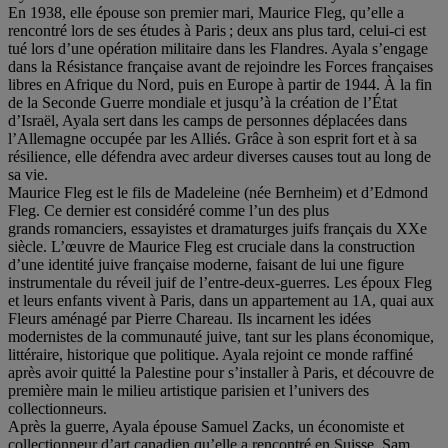
En 1938, elle épouse son premier mari, Maurice Fleg, qu’elle a
rencontré lors de ses études à Paris ; deux ans plus tard, celui-ci est
tué lors d’une opération militaire dans les Flandres. Ayala s’engage
dans la Résistance française avant de rejoindre les Forces françaises
libres en Afrique du Nord, puis en Europe à partir de 1944. À la fin
de la Seconde Guerre mondiale et jusqu’à la création de l’État
d’Israël, Ayala sert dans les camps de personnes déplacées dans
l’Allemagne occupée par les Alliés. Grâce à son esprit fort et à sa
résilience, elle défendra avec ardeur diverses causes tout au long de
sa vie.
Maurice Fleg est le fils de Madeleine (née Bernheim) et d’Edmond
Fleg. Ce dernier est considéré comme l’un des plus
grands romanciers, essayistes et dramaturges juifs français du XXe
siècle. L’œuvre de Maurice Fleg est cruciale dans la construction
d’une identité juive française moderne, faisant de lui une figure
instrumentale du réveil juif de l’entre-deux-guerres. Les époux Fleg
et leurs enfants vivent à Paris, dans un appartement au 1A, quai aux
Fleurs aménagé par Pierre Chareau. Ils incarnent les idées
modernistes de la communauté juive, tant sur les plans économique,
littéraire, historique que politique. Ayala rejoint ce monde raffiné
après avoir quitté la Palestine pour s’installer à Paris, et découvre de
première main le milieu artistique parisien et l’univers des
collectionneurs.
Après la guerre, Ayala épouse Samuel Zacks, un économiste et
collectionneur d’art canadien qu’elle a rencontré en Suisse. Sam