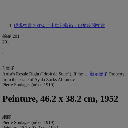
現場拍賣 20074
二十世紀藝術：巴黎晚間拍賣
拍品 201
201
3 更多
Artist's Resale Right ("droit de Suite"). If the …
顯示更多
Property
from the estate of Ayala Zacks Abramov
Pierre Soulages (né en 1919)
Peinture, 46.2 x 38.2 cm, 1952
細節
Pierre Soulages (né en 1919)
Peinture, 46.2 x 38.2 cm, 1952