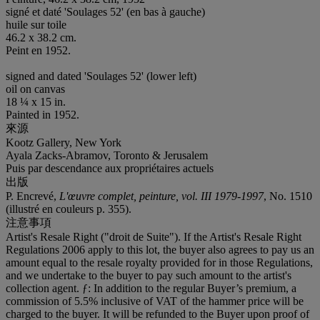
signé et daté 'Soulages 52' (en bas à gauche)
huile sur toile
46.2 x 38.2 cm.
Peint en 1952.
signed and dated 'Soulages 52' (lower left)
oil on canvas
18 ¼ x 15 in.
Painted in 1952.
來源
Kootz Gallery, New York
Ayala Zacks-Abramov, Toronto & Jerusalem
Puis par descendance aux propriétaires actuels
出版
P. Encrevé,
L'œuvre complet, peinture, vol. III 1979-1997
, No. 1510
(illustré en couleurs p. 355).
注意事項
Artist's Resale Right ("droit de Suite"). If the Artist's Resale Right
Regulations 2006 apply to this lot, the buyer also agrees to pay us an
amount equal to the resale royalty provided for in those Regulations,
and we undertake to the buyer to pay such amount to the artist's
collection agent. ƒ: In addition to the regular Buyer’s premium, a
commission of 5.5% inclusive of VAT of the hammer price will be
charged to the buyer. It will be refunded to the Buyer upon proof of