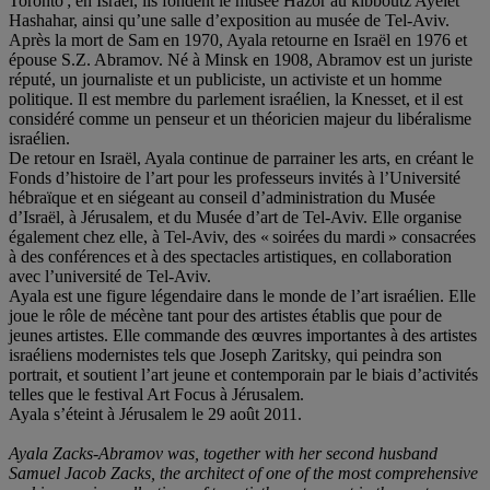
Toronto ; en Israël, ils fondent le musée Hazor au kibboutz Ayelet
Hashahar, ainsi qu’une salle d’exposition au musée de Tel-Aviv.
Après la mort de Sam en 1970, Ayala retourne en Israël en 1976 et
épouse S.Z. Abramov. Né à Minsk en 1908, Abramov est un juriste
réputé, un journaliste et un publiciste, un activiste et un homme
politique. Il est membre du parlement israélien, la Knesset, et il est
considéré comme un penseur et un théoricien majeur du libéralisme
israélien.
De retour en Israël, Ayala continue de parrainer les arts, en créant le
Fonds d’histoire de l’art pour les professeurs invités à l’Université
hébraïque et en siégeant au conseil d’administration du Musée
d’Israël, à Jérusalem, et du Musée d’art de Tel-Aviv. Elle organise
également chez elle, à Tel-Aviv, des « soirées du mardi » consacrées
à des conférences et à des spectacles artistiques, en collaboration
avec l’université de Tel-Aviv.
Ayala est une figure légendaire dans le monde de l’art israélien. Elle
joue le rôle de mécène tant pour des artistes établis que pour de
jeunes artistes. Elle commande des œuvres importantes à des artistes
israéliens modernistes tels que Joseph Zaritsky, qui peindra son
portrait, et soutient l’art jeune et contemporain par le biais d’activités
telles que le festival Art Focus à Jérusalem.
Ayala s’éteint à Jérusalem le 29 août 2011.
Ayala Zacks-Abramov was, together with her second husband
Samuel Jacob Zacks, the architect of one of the most comprehensive