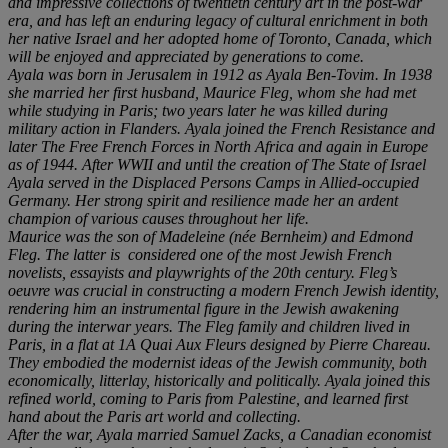
and impressive collections of twentieth century art in the post-war
era, and has left an enduring legacy of cultural enrichment in both
her native Israel and her adopted home of Toronto, Canada, which
will be enjoyed and appreciated by generations to come.
Ayala was born in Jerusalem in 1912 as Ayala Ben-Tovim. In 1938
she married her first husband, Maurice Fleg, whom she had met
while studying in Paris; two years later he was killed during
military action in Flanders. Ayala joined the French Resistance and
later The Free French Forces in North Africa and again in Europe
as of 1944. After WWII and until the creation of The State of Israel
Ayala served in the Displaced Persons Camps in Allied-occupied
Germany. Her strong spirit and resilience made her an ardent
champion of various causes throughout her life.
Maurice was the son of Madeleine (né
e Bernheim) and Edmond
Fleg. The latter is considered one of the most
Jewish French
novelists, essayists and playwrights of the 20th century. Fleg
’
s
oeuvre was crucial in constructing a modern French Jewish identity,
rendering him an instrumental figure in the Jewish awakening
during the interwar years. The Fleg family and children lived in
Paris, in a flat at 1A Quai Aux Fleurs designed by Pierre Chareau.
They embodied the modernist ideas of the Jewish community, both
economically, litterlay, historically and politically. Ayala joined this
refined world, coming to Paris from Palestine, and learned first
hand about the Paris art world and collecting.
After the war, Ayala married Samuel Zacks, a Canadian economist