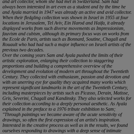
and art collector, whom she had met in Switzerland. Sam had
always been interested in art even as a student and by the time he
and Ayala married in 1947 was already an active and avid collector.
When their fledgling collection was shown in Israel in 1955 at four
locations in Jerusalem, Tel Aviv, Ein Harod and Haifa, it already
displayed works from such diverse movements as Impressionism,
fauvism and cubism, although its primary focus was on works from
the Ecole de Paris, artists such as Bonnard, Soutine, Chagall and
Rouault who had had such a major influence on Israeli artists of the
previous two decades.
Over the coming years Sam and Ayala pushed the limits of their
artistic exploration, enlarging their collection to staggering
proportions and building a comprehensive overview of the
development and evolution of modern art throughout the Twentieth
Century. They collected with enthusiasm, passion and devotion and
with an unerring eye for quality they acquired many works which
represent significant landmarks in the art of the Twentieth Century,
including masterpieces by artists such as Picasso, Derain, Matisse,
Gris, Severini, Chagall and Kandinsky. They also selected works for
their collection according to a deeply personal aesthetic. As Ayala
explained in the preface to a 1976 tribute exhibition to Sam;
"Through paintings we became aware of the acute sensitivity of
drawings, so often the first expression of an artist's inspiration.
Interested in the creative process as well as in the results, we found
ourselves responding to drawings with a deep sense of intimate