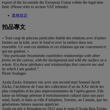
export of the lot outside the European Union within the legal time
limit. (Please refer to section VAT refunds)
業務規定
拍品專文
« Tout coup de pinceau particulier établit des relations avec d'autres
formes sur la toile, avec le fond et avec la surface dans son
ensemble. Ce sont ces attributs et ces relations qui me concernent et
qui me guident. »
"Any particular brushstroke establishes relationships with other
forms on the canvas, with the background and with the surface as a
whole. It is these attributes and relationships that concern me and
by which I am guided.”
Pierre Soulages
Ayala Zacks-Abramov est, avec son second mari Samuel Jacob
Zacks, l’architecte de l’une des collections d’art du XXe siècle les
plus complètes et les plus impressionnantes de l’après-guerre. Elle
laisse un héritage pérenne d’enrichissement culturel dans son pays
natal, Israël, et dans sa ville d’adoption, Toronto, au Canada, que les
générations futures sauront apprécier.
Ayala est née à Jérusalem en 1912 sous le nom d’Ayala Ben-Tovim.