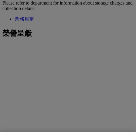
Please refer to department for information about storage charges and
collection details.
業務規定
榮譽呈獻