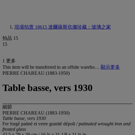
現場拍賣 18615
達爾薩斯伉儷珍藏：玻璃之家
拍品 15
15
1 更多
This item will be transferred to an offsite wareho…
顯示更多
PIERRE CHAREAU (1883-1950)
Table basse, vers 1930
細節
PIERRE CHAREAU (1883-1950)
Table basse, vers 1930
Fer forgé patiné et verre granité dépoli
/ patinated wrought iron and
frosted glass
42,5 x 79 x 30 cm / 16 ¾ x 31 1/8 x 11 ¾ in