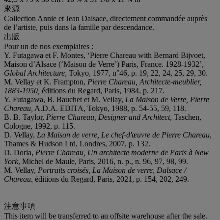
來源
Collection Annie et Jean Dalsace, directement commandée auprès
de l’artiste, puis dans la famille par descendance.
出版
Pour un de nos exemplaires :
Y. Futagawa et F. Montes, ‘Pierre Chareau with Bernard Bijvoet,
Maison d’Alsace (‘Maison de Verre’) Paris, France. 1928-1932’,
Global Architecture
, Tokyo, 1977, n°46, p. 19, 22, 24, 25, 29, 30.
M. Vellay et K. Frampton,
Pierre Chareau, Architecte-meublier,
1883-1950,
éditions du Regard, Paris, 1984, p. 217.
Y. Futagawa, B. Bauchet et M. Vellay,
La Maison de Verre, Pierre
Chareau,
A.D.A. EDITA, Tokyo, 1988, p. 54-55, 59, 118.
B. B. Taylor,
Pierre Chareau, Designer and Architect
, Taschen,
Cologne, 1992, p. 115.
D. Vellay,
La Maison de verre, Le chef-d'œuvre de Pierre Chareau
,
Thames & Hudson Ltd, Londres, 2007, p. 132.
D. Doria,
Pierre Chareau, Un architecte moderne de Paris à New
York
, Michel de Maule, Paris, 2016, n. p., n. 96, 97, 98, 99.
M. Vellay,
Portraits croisés, La Maison de verre, Dalsace /
Chareau,
éditions du Regard, Paris, 2021, p. 154, 202, 249.
注意事項
This item will be transferred to an offsite warehouse after the sale.