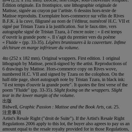
Édition originale. En frontispice, une lithographie originale de
Matisse, signée au crayon par l’artiste. 6 dessins hors-texte de
Matisse reproduits. Exemplaire hors-commerce sur vélin de Rives
B.F.K. à la cuve, filigrané au nom de l’éditeur, numéroté H.C. VII et
signé par Tristan Tzara à la justification. Sur le faux-titre, vers
autographe signé de Tristan Tzara, à l’encre noire : « il est temps
d’ouvrir la grande porte ». Il s’agit du premier vers du poème
« Fluide » (pp. 33-35).
Légères brunissures à la couverture. Infime
déchirure en marge inférieure du volume.
4to (252 x 182 mm). Original wrappers. First edition. 1 original
lithograph by Matisse, pencil-signed by the artist. Reproductions of
6 drawings by Matisse. Hors-commerce copy on Rives wove,
numbered H.C. VII and signed by Tzara on the colophon. On the
half-title page, short autograph note by Tristan Tzara, in black ink:
"il est temps d'ouvrir la grande porte". It quotes the first verse of the
poem "Fluide" (pp. 33-35).
Slight foxing on the wrappers. Slight
tear in the lower margin of the volume.
出版
Bidwell,
Graphic
Passion : Matisse and the Book Arts,
cat. 25.
注意事項
Artist's Resale Right ("droit de Suite"). If the Artist's Resale Right
Regulations 2006 apply to this lot, the buyer also agrees to pay us an
amount equal to the resale royalty provided for in those Regulations,