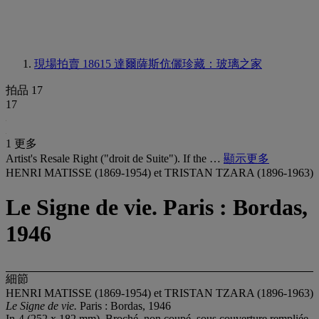
現場拍賣 18615
達爾薩斯伉儷珍藏：玻璃之家
拍品 17
17
1 更多
Artist's Resale Right ("droit de Suite"). If the …
顯示更多
HENRI MATISSE (1869-1954) et TRISTAN TZARA (1896-1963)
Le Signe de vie. Paris : Bordas,
1946
細節
HENRI MATISSE (1869-1954) et TRISTAN TZARA (1896-1963)
Le Signe de vie.
Paris : Bordas, 1946
In-4 (252 x 182 mm). Broché, non coupé, sous couverture rempliée.