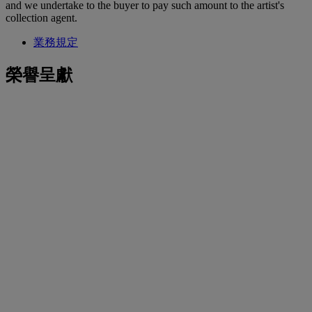
and we undertake to the buyer to pay such amount to the artist's
collection agent.
業務規定
榮譽呈獻