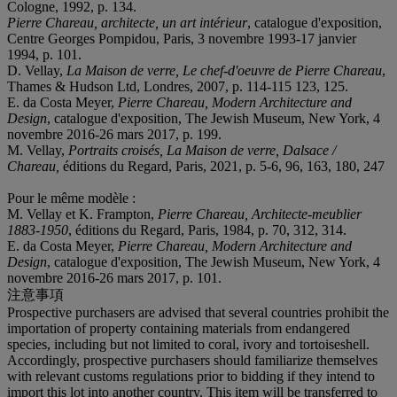
Cologne, 1992, p. 134.
Pierre Chareau, architecte, un art intérieur
, catalogue d'exposition,
Centre Georges Pompidou, Paris, 3 novembre 1993-17 janvier
1994, p. 101.
D. Vellay,
La Maison de verre, Le chef-d'oeuvre de Pierre Chareau
,
Thames & Hudson Ltd, Londres, 2007, p. 114-115 123, 125.
E. da Costa Meyer,
Pierre Chareau, Modern Architecture and
Design
, catalogue d'exposition, The Jewish Museum, New York, 4
novembre 2016-26 mars 2017, p. 199.
M. Vellay,
Portraits croisés, La Maison de verre, Dalsace /
Chareau,
éditions du Regard, Paris, 2021, p. 5-6, 96, 163, 180, 247
Pour le même modèle :
M. Vellay et K. Frampton,
Pierre Chareau, Architecte-meublier
1883-1950
, éditions du Regard, Paris, 1984, p. 70, 312, 314.
E. da Costa Meyer,
Pierre Chareau, Modern Architecture and
Design
, catalogue d'exposition, The Jewish Museum, New York, 4
novembre 2016-26 mars 2017, p. 101.
注意事項
Prospective purchasers are advised that several countries prohibit the
importation of property containing materials from endangered
species, including but not limited to coral, ivory and tortoiseshell.
Accordingly, prospective purchasers should familiarize themselves
with relevant customs regulations prior to bidding if they intend to
import this lot into another country. This item will be transferred to