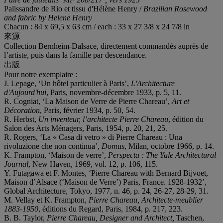
Palissandre de Rio et tissu d'Hélène Henry /
Brazilian Rosewood
and fabric by Helene Henry
Chacun : 84 x 69,5 x 63 cm / each : 33 x 27 3/8 x 24 7/8 in
來源
Collection Bernheim-Dalsace, directement commandés auprès de
l’artiste, puis dans la famille par descendance.
出版
Pour notre exemplaire :
J. Lepage, ‘Un hôtel particulier à Paris’,
L'Architecture
d'Aujourd'hui
, Paris, novembre-décembre 1933, p. 5, 11.
R. Cogniat, ‘La Maison de Verre de Pierre Chareau’,
Art et
Dé
coration
, Paris, février 1934, p. 50, 54.
R. Herbst,
Un inventeur, l
’
architecte Pierre Chareau
, édition du
Salon des Arts Ménagers, Paris, 1954, p. 20, 21, 25.
R. Rogers, ‘La « Casa di vetro » di Pierre Chareau : Una
rivoluzione che non continua’,
Domus
, Milan, octobre 1966, p. 14.
K. Frampton, ‘Maison de verre’,
Perspecta : The Yale Architectural
Journal
, New Haven, 1969, vol. 12, p. 106, 115.
Y. Futagawa et F. Montes, ‘Pierre Chareau with Bernard Bijvoet,
Maison d’Alsace (‘Maison de Verre’) Paris, France. 1928-1932’,
Global Architecture, Tokyo, 1977, n. 46, p. 24, 26-27, 28-29, 31.
M. Vellay et K. Frampton,
Pierre Chareau, Architecte-meublier
1883-1950
, éditions du Regard, Paris, 1984, p. 217, 223.
B. B. Taylor,
Pierre Chareau, Designer and Architect,
Taschen,