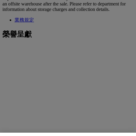
an offsite warehouse after the sale. Please refer to department for
information about storage charges and collection details.
業務規定
榮譽呈獻