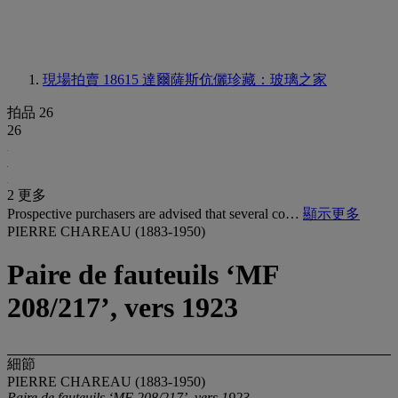
現場拍賣 18615
達爾薩斯伉儷珍藏：玻璃之家
拍品 26
26
2 更多
Prospective purchasers are advised that several co…
顯示更多
PIERRE CHAREAU (1883-1950)
Paire de fauteuils ‘MF
208/217’, vers 1923
細節
PIERRE CHAREAU (1883-1950)
Paire de fauteuils ‘MF 208/217’, vers 1923