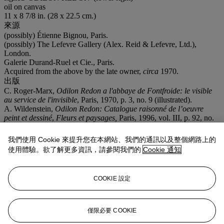
oil on canvas
11 x 8 7/8 in. (28 x 22.5 cm.)
來源
(possibly) Étienne Bignou, Paris.
(possibly) The Lefevre Gallery (Alex. Reid & Lefevre, Ltd.),
London.
Galerie Durand-Ruel et Cie., Paris.
Acquired from the above by the late owner,
circa
1970.
出版
C. Roger-Marx,
Odilon Redon a l'abbaye de Fontfroide: le visible
au service de l'invisible
, Paris, 1970, p. 3, no. 9 (illustrated).
A. Wildenstein,
Odilon Redon: Catalogue raisonné de l’oeuvre
peint et dessiné
,
Fleurs et paysages,
Paris, 1996, vol. III, p. 92, no.
1484 (illustrated).
展覽
我們使用 Cookie 來提升您在本網站、我們的通訊以及整個網路上的
New York, Durand-Ruel Galleries,
Exhibition for the Benefit of the
使用體驗。欲了解更多資訊，請參閱我們的
Cookie 通知
Children's Aid Society
, 1944, no. 16 (illustrated).
Miami, Lowe Art Gallery (University of Miami), March 1955.
New York, Acquavella Galleries, Inc.,
Odilon Redon
, October-
COOKIE 設定
November 1970, no. 21 (illustrated).
業務規定
僅限必要 COOKIE
更多來自
印象派及現代藝術（日間拍