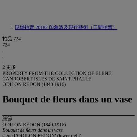
現場拍賣 20182
印象派及現代藝術（日間拍賣）
拍品 724
724
2 更多
PROPERTY FROM THE COLLECTION OF ELENE
CANROBERT ISLES DE SAINT PHALLE
ODILON REDON (1840-1916)
Bouquet de fleurs dans un vase
細節
ODILON REDON (1840-1916)
Bouquet de fleurs dans un vase
signed 'ODILON REDON' (lower right)