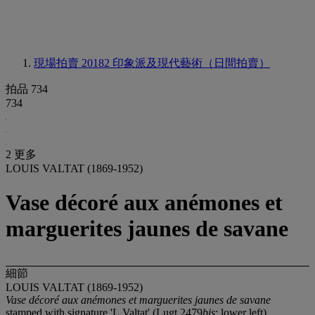
現場拍賣 20182
印象派及現代藝術（日間拍賣）
拍品 734
734
2 更多
LOUIS VALTAT (1869-1952)
Vase décoré aux anémones et
marguerites jaunes de savane
細節
LOUIS VALTAT (1869-1952)
Vase décoré aux anémones et marguerites jaunes de savane
stamped with signature 'L.Valtat' (Lugt 2479
bis
; lower left)