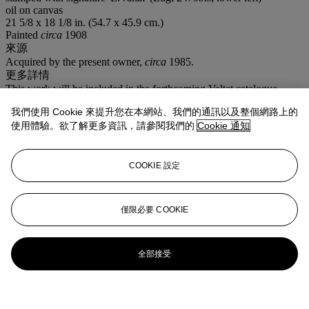
oil on canvas
21 5/8 x 18 1/8 in. (54.7 x 45.9 cm.)
Painted
circa
1908
來源
Acquired by the present owner,
circa
1985.
更多詳情
This work will be included in the forthcoming Valtat catalogue
raisonné currently being prepared by Les Amis de Louis Valtat.
我們使用 Cookie 來提升您在本網站、我們的通訊以及整個網路上的
拍場告示
使用體驗。欲了解更多資訊，請參閱我們的
Cookie 通知
Please note that the lot title is
Vase décoré aux anémones et
marguerites jaunes de savane
and the present lot was painted
circa
1908.
COOKIE 設定
業務規定
更多來自
印象派及現代藝術（日間拍
僅限必要 COOKIE
賣）
全部接受
查看全部
查看全部