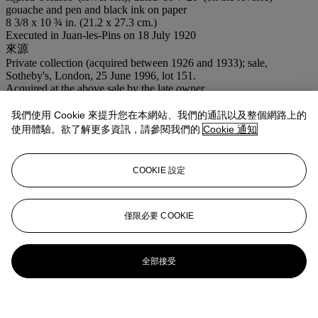
gouache and pen and black ink on paper
8 3/8 x 10 ¾ in. (21.2 x 27.3 cm.)
Executed in Juan-les-Pins on 18 July 1920
來源
Private
collection (acquired between 1926 and 1933); sale,
Sotheby's, London, 25 June 1996, lot 151.
Acquired at the above sale by the late owner.
出版
我們使用 Cookie 來提升您在本網站、我們的通訊以及整個網路上的
C. Zervos,
Pablo Picasso
, Paris, 1951, vol. 4, no. 72 (illustrated, pl.
22).
使用體驗。欲了解更多資訊，請參閱我們的
Cookie 通知
業務規定
COOKIE 設定
更多來自
印象派及現代藝術紙上作品
僅限必要 COOKIE
查看全部
查看全部
全部接受