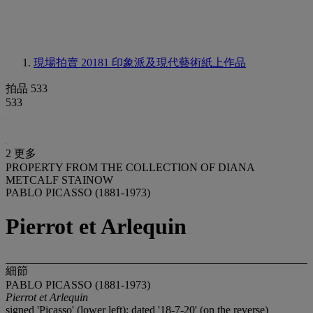
現場拍賣 20181
印象派及現代藝術紙上作品
拍品 533
533
2 更多
PROPERTY FROM THE COLLECTION OF DIANA
METCALF STAINOW
PABLO PICASSO (1881-1973)
Pierrot et Arlequin
細節
PABLO PICASSO (1881-1973)
Pierrot et Arlequin
signed 'Picasso' (lower left); dated '18-7-20' (on the reverse)