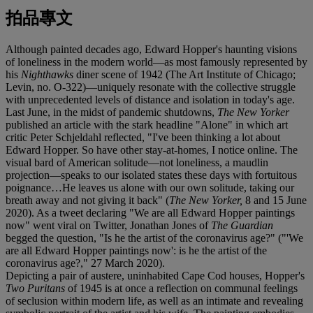
拍品專文
Although painted decades ago, Edward Hopper's haunting visions
of loneliness in the modern world—as most famously represented by
his
Nighthawks
diner scene of 1942 (The Art Institute of Chicago;
Levin, no. O-322)—uniquely resonate with the collective struggle
with unprecedented levels of distance and isolation in today's age.
Last June, in the midst of pandemic shutdowns,
The New Yorker
published an article with the stark headline "Alone" in which art
critic Peter Schjeldahl reflected, "I've been thinking a lot about
Edward Hopper. So have other stay-at-homes, I notice online. The
visual bard of American solitude—not loneliness, a maudlin
projection—speaks to our isolated states these days with fortuitous
poignance…He leaves us alone with our own solitude, taking our
breath away and not giving it back" (
The New Yorker,
8 and 15
June
2020). As a tweet declaring "We are all Edward Hopper paintings
now" went viral on Twitter, Jonathan Jones of
The Guardian
begged the question, "Is he the artist of the coronavirus age?" ("'We
are all Edward Hopper paintings now': is he the artist of the
coronavirus age?," 27 March 2020).
Depicting a pair of austere, uninhabited Cape Cod houses, Hopper's
Two Puritans
of 1945 is at once a reflection on communal feelings
of seclusion within modern life, as well as an intimate and revealing