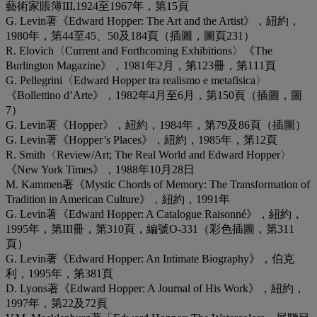
藝術家賬簿III,1924至1967年，第15頁
G. Levin著《Edward Hopper: The Art and the Artist》，紐約，
1980年，第44至45、50及184頁（插圖，圖頁231）
R. Elovich〈Current and Forthcoming Exhibitions〉《The
Burlington Magazine》，1981年2月，第123冊，第111頁
G. Pellegrini〈Edward Hopper tra realismo e metafisica〉
《Bollettino d’Arte》，1982年4月至6月，第150頁（插圖，圖
7）
G. Levin著《Hopper》，紐約，1984年，第79及86頁（插圖）
G. Levin著《Hopper’s Places》，紐約，1985年，第12頁
R. Smith〈Review/Art; The Real World and Edward Hopper〉
《New York Times》，1988年10月28日
M. Kammen著《Mystic Chords of Memory: The Transformation of
Tradition in American Culture》，紐約，1991年
G. Levin著《Edward Hopper: A Catalogue Raisonné》，紐約，
1995年，第III冊，第310頁，編號O-331（彩色插圖，第311
頁）
G. Levin著《Edward Hopper: An Intimate Biography》，伯克
利，1995年，第381頁
D. Lyons著《Edward Hopper: A Journal of His Work》，紐約，
1997年，第22及72頁