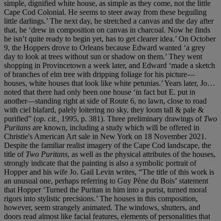
simple, dignified white house, as simple as they come, not the little
Cape Cod Colonial. He seems to steer away from these beguiling
little darlings.’ The next day, he stretched a canvas and the day after
that, he ‘drew in composition on canvas in charcoal. Now he finds
he isn’t quite ready to begin yet, has to get clearer idea.’ On October
9, the Hoppers drove to Orleans because Edward wanted ‘a grey
day to look at trees without sun or shadow on them.’ They went
shopping in Provincetown a week later, and Edward ‘made a sketch
of branches of elm tree with dripping foliage for his picture—
houses, white houses that look like white petunias.’ Years later, Jo…
noted that there had only been one house ‘in fact but E. put in
another—standing right at side of Route 6, no lawn, close to road
with ciel blafard, palely loitering no sky, they loom tall & pale &
purified” (
op. cit.,
1995, p. 381). Three preliminary drawings of
Two
Puritans
are known, including a study which will be offered in
Christie's American Art sale in New York on 18 November 2021.
Despite the familiar realist imagery of the Cape Cod landscape, the
title of
Two Puritans
, as well as the physical attributes of the houses,
strongly
indicate that the painting is also a symbolic portrait of
Hopper and his wife Jo. Gail Levin writes, “The title
of this work is
an unusual one, perhaps referring to Guy Pène du Bois’
statement
that Hopper ‘Turned the Puritan in him into a purist, turned moral
rigors into stylistic precisions.’ The houses in this composition,
however,
seem strangely animated. The windows, shutters, and
doors read almost
like facial features, elements of personalities that