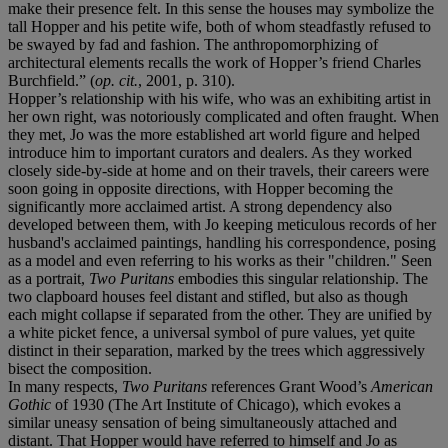
make their presence felt.
In this sense the houses may symbolize the
tall Hopper and his petite wife,
both of whom steadfastly refused to
be swayed by fad and fashion. The
anthropomorphizing of
architectural elements recalls the work of Hopper’s
friend Charles
Burchfield.” (
op. cit.
, 2001, p. 310).
Hopper’s relationship with his wife, who was an exhibiting artist in
her own right, was notoriously complicated and often fraught. When
they met, Jo was the more established art world figure and helped
introduce him to important curators and dealers. As they worked
closely side-by-side at home and on their travels, their careers were
soon going in opposite directions, with Hopper becoming the
significantly more acclaimed artist. A strong dependency also
developed between them, with Jo keeping meticulous records of her
husband's acclaimed paintings, handling his correspondence, posing
as a model and even referring to his works as their "children." Seen
as a portrait,
Two
Puritans
embodies this singular relationship. The
two clapboard houses feel distant and stifled, but also as though
each might collapse if separated from the other. They are unified by
a white picket fence, a universal symbol of pure values, yet quite
distinct in their separation, marked by the trees which aggressively
bisect the composition.
In many respects,
Two
Puritans
references Grant Wood’s
American
Gothic
of 1930 (The Art Institute of Chicago), which evokes a
similar uneasy sensation of being simultaneously attached and
distant. That Hopper would have referred to himself and Jo as