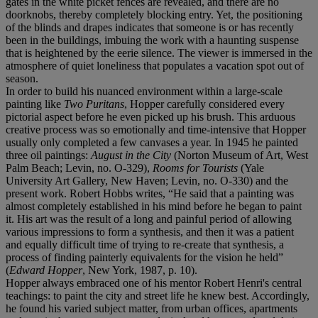
gates in the white picket fences are revealed, and there are no
doorknobs, thereby completely blocking entry. Yet, the positioning
of the blinds and drapes indicates that someone is or has recently
been in the buildings, imbuing the work with a haunting suspense
that is heightened by the eerie silence. The viewer is immersed in the
atmosphere of quiet loneliness that populates a vacation spot out of
season.
In order to build his nuanced environment within a large-scale
painting like
Two Puritans
, Hopper carefully considered every
pictorial aspect before he even picked up his brush. This arduous
creative process was so emotionally and time-intensive
that Hopper
usually only completed a few canvases a year. In 1945 he painted
three oil paintings:
August in the City
(Norton Museum of Art, West
Palm
Beach; Levin, no. O-329),
Rooms for Tourists
(Yale
University Art Gallery, New Haven; Levin, no. O-330) and the
present work. Robert Hobbs writes, “He said that a
painting was
almost completely established in his mind before he began to
paint
it. His art was the result of a long and painful period of allowing
various
impressions to form a synthesis, and then it was a patient
and equally difficult
time of trying to re-create that synthesis, a
process of finding painterly
equivalents for the vision he held”
(
Edward Hopper
, New York, 1987, p. 10).
Hopper always embraced one of his mentor Robert Henri's central
teachings: to paint the city and street life he knew best. Accordingly,
he found his varied subject matter, from urban offices, apartments