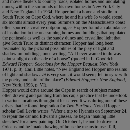
and movie theaters to country roads, isolated homes and undulating
dunes, within the surrounds of his own homes in New York City
and New England. In 1934, Hopper built a home and studio in
South Truro on Cape Cod, where he and his wife Jo would spend
six months almost every year. Summers on the Massachusetts coast
often spurred a creative outpouring, as Hopper found an abundance
of inspiration in the unassuming homes and buildings that populated
the peninsula as well as the sandy dunes and crystalline light that
give South Truro its distinct character. Hopper had long been
fascinated by the pictorial possibilities of the play of light and
shadow on buildings, once writing, “All I ever wanted to do was
paint sunlight on the side of a house” (quoted in L. Goodrich,
Edward Hopper: Selections for
the Hopper Bequest
, New York,
1971, p. 8). Carl Little notes, “New England led Hopper into realms
of light and shadow…His very soul, it would seem, fell in sync with
the poetry and spirit of the place” (
Edward
Hopper’s New England
,
New York, 1993, p. VI).
Hopper would drive around the Cape in search of subject matter,
often drawing and painting from his car, a practice that he undertook
in various locations throughout his career. It was during one of these
drives that he found inspiration for
Two Puritans
. Noted Hopper
scholar Gail Levin writes, “After a trip to Hyannis on September 24,
to repair the car and Edward’s glasses, he began ‘making little
sketches’ for a new painting. On October 1, he and Jo drove to
Orleans and he ‘made drawing of house he means to use. Tall,