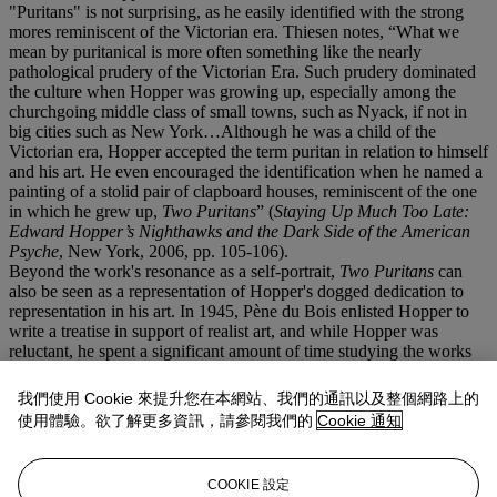
"Puritans" is not surprising, as he easily identified with the strong
mores reminiscent of the Victorian era. Thiesen notes, “What we
mean by puritanical is more often something like the nearly
pathological prudery of the Victorian Era. Such prudery dominated
the culture when Hopper was growing up, especially among the
churchgoing middle class of small towns, such as Nyack, if not in
big cities such as New York…Although he was a child of the
Victorian era, Hopper accepted the term puritan in relation to himself
and his art. He even encouraged the identification when he named a
painting of a stolid pair of clapboard houses, reminiscent of the one
in which he grew up,
Two
Puritans
” (
Staying Up Much Too Late:
Edward Hopper’s Nighthawks and
the Dark Side of the American
Psyche
, New York, 2006, pp. 105-106).
Beyond the work's resonance as a self-portrait,
Two Puritans
can
also be seen as a representation of Hopper's dogged dedication to
representation in his art. In 1945, Pène du Bois enlisted Hopper to
write a treatise in support of realist art, and while Hopper was
reluctant, he spent a significant amount of time studying the works
of Winslow Homer and Thomas Eakins and developed a newfound
appreciation for these earlier American realist masters. With this
我們使用 Cookie 來提升您在本網站、我們的通訊以及整個網路上的
context in mind, these two white houses with their picket fence
使用體驗。欲了解更多資訊，請參閱我們的
Cookie 通知
stand proudly and boldly in the face of abstraction, even while
Hopper embraced tenets of modernism to convey his multiple
hidden layers of meaning.
COOKIE 設定
In
Two Puritans
and throughout his career, Hopper painted aspects