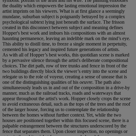
symbolic portrait of the artist and his wife. The painting
embodies
the duality which empowers the lasting emotional impression the
artist imprints on his viewers. What is at first glance a seemingly
mundane, suburban subject is poignantly betrayed by a complex
psychological subtext lying just beneath the surface. The frisson
created in this disconnect between subject and meaning defines
Hopper's best work and imbues his compositions with an almost
haunting permanence, leaving an indelible mark on the mind’s eye.
This ability to distill time, to freeze a single moment in perpetuity,
cemented his legacy and inspired future generations of artists.
As with all of Hopper’s best works, this quotidian scene is marked
by a pervasive silence through the artist's deliberate compositional
choices. The dirt path, row of tree trunks and fence in front of the
two buildings directly block the viewer’s entry into the scene and
relegate us to the role of voyeur, creating a sense of unease that is
one of the distinguishing qualities of his
oeuvre
. The path also
simultaneously leads us in and out of the composition in a drive-by
manner, much as the railroad tracks, roads and waterways that
appear throughout the artist's work. Hopper closely crops the scene
to avoid extraneous detail, such as the tops of the trees and the roof
of the larger house, forcing us to contemplate the relationship
between the homes without further context. Yet, while the two
houses are positioned together within this focused scene, there is a
palpable estrangement between the structures underscored by the
fence that separates them. Upon closer inspection, no openings or