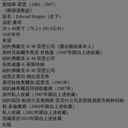
愛德華·霍普（1882 - 1967）
《兩個清教徒》
簽名：Edward Hopper（左下）
油彩 畫布
30 x 40英寸（76.2 x 101.6公分）
1945年作
來源
紐約弗蘭克·K·M·雷恩公司（購自藝術家本人）
南科茨維爾市馬克·舒格曼（1947年購自上述收藏）
紐約弗蘭克·K·M·雷恩公司
長島威廉·E·萊斯特納
紐約弗蘭克·K·M·雷恩公司
紐黑文喬治·姆拉達尼奇
康涅狄格奧爾加·諾普克（1961年）
紐約赫希爾及阿德勒畫廊（1987年）
加州私人收藏（1987年購自上述收藏）
紐約瑪莎·帕里什及詹姆斯·雷尼什公司及聖路易斯市格林伯格·
範·多倫畫廊（2000年購自上述收藏）
私人收藏（2002年購自上述收藏）
現藏家於2015年購自上述收藏
出版