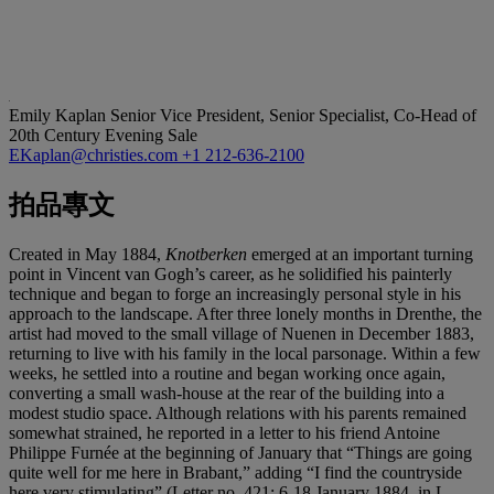
Emily Kaplan
Senior Vice President, Senior Specialist, Co-Head of
20th Century Evening Sale
EKaplan@christies.com
+1 212-636-2100
拍品專文
Created in May 1884,
Knotberken
emerged at an important turning
point in Vincent van Gogh’s career, as he solidified his painterly
technique and began to forge an increasingly personal style in his
approach to the landscape. After three lonely months in Drenthe, the
artist had moved to the small village of Nuenen in December 1883,
returning to live with his family in the local parsonage. Within a few
weeks, he settled into a routine and began working once again,
converting a small wash-house at the rear of the building into a
modest studio space. Although relations with his parents remained
somewhat strained, he reported in a letter to his friend Antoine
Philippe Furnée at the beginning of January that “Things are going
quite well for me here in Brabant,” adding “I find the countryside
here very stimulating” (Letter no. 421; 6-18 January 1884, in L.