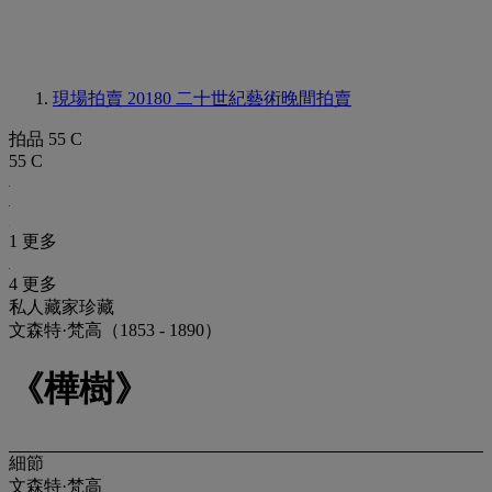
現場拍賣 20180
二十世紀藝術晚間拍賣
拍品 55 C
55 C
1 更多
4 更多
私人藏家珍藏
文森特·梵高（1853 - 1890）
《樺樹》
細節
文森特·梵高