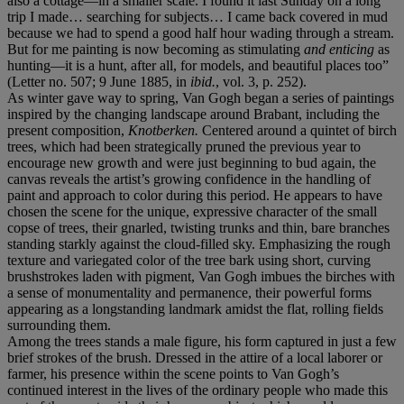
also a cottage—in a smaller scale. I found it last Sunday on a long
trip I made… searching for subjects… I came back covered in mud
because we had to spend a good half hour wading through a stream.
But for me painting is now becoming as stimulating
and enticing
as
hunting—it is a hunt, after all, for models, and beautiful places too”
(Letter no. 507; 9 June 1885, in
ibid.
, vol. 3, p. 252).
As winter gave way to spring, Van Gogh began a series of paintings
inspired by the changing landscape around Brabant, including the
present composition,
Knotberken
.
Centered around a quintet of birch
trees, which had been strategically pruned the previous year to
encourage new growth and were just beginning to bud again, the
canvas reveals the artist’s growing confidence in the handling of
paint and approach to color during this period. He appears to have
chosen the scene for the unique, expressive character of the small
copse of trees, their gnarled, twisting trunks and thin, bare branches
standing starkly against the cloud-filled sky. Emphasizing the rough
texture and variegated color of the tree bark using short, curving
brushstrokes laden with pigment, Van Gogh imbues the birches with
a sense of monumentality and permanence, their powerful forms
appearing as a longstanding landmark amidst the flat, rolling fields
surrounding them.
Among
the trees stands a male figure, his form captured in just a few
brief strokes of the brush. Dressed in the attire of a local laborer or
farmer, his presence within the scene points to Van Gogh’s
continued interest in the lives of the ordinary people who made this