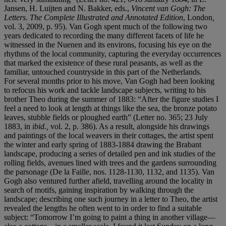
Jansen, H. Luijten and N. Bakker, eds.,
Vincent van Gogh: The
Letters. The Complete Illustrated and Annotated Edition
, London
,
vol. 3, 2009, p. 95). Van Gogh spent much of the following two
years dedicated to recording the many different facets of life he
witnessed in the Nuenen and its environs, focusing his eye on the
rhythms of the local community, capturing the everyday occurrences
that marked the existence of these rural peasants, as well as the
familiar, untouched countryside in this part of the Netherlands.
For several months prior to his move, Van Gogh had been looking
to refocus his work and tackle landscape subjects, writing to his
brother Theo during the summer of 1883: “After the figure studies I
feel a need to look at length at things like the sea, the bronze potato
leaves, stubble fields or ploughed earth” (Letter no. 365; 23 July
1883, in
ibid.,
vol. 2, p. 386). As a result, alongside his drawings
and paintings of the local weavers in their cottages, the artist spent
the winter and early spring of 1883-1884 drawing the Brabant
landscape, producing a series of detailed pen and ink studies of the
rolling fields, avenues lined with trees and the gardens surrounding
the parsonage (De la Faille, nos. 1128-1130, 1132, and 1135). Van
Gogh also ventured further afield, travelling around the locality in
search of motifs, gaining inspiration by walking through the
landscape; describing one such journey in a letter to Theo, the artist
revealed the lengths he often went to in order to find a suitable
subject: “Tomorrow I’m going to paint a thing in another village—