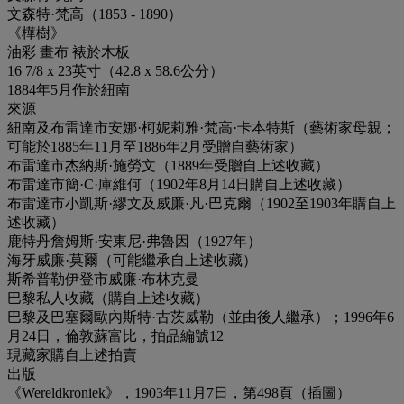
文森特·梵高（1853 - 1890）
《樺樹》
油彩 畫布 裱於木板
16 7/8 x 23英寸（42.8 x 58.6公分）
1884年5月作於紐南
來源
紐南及布雷達市安娜·柯妮莉雅·梵高·卡本特斯（藝術家母親；
可能於1885年11月至1886年2月受贈自藝術家）
布雷達市杰納斯·施勞文（1889年受贈自上述收藏）
布雷達市簡·C·庫維何（1902年8月14日購自上述收藏）
布雷達市小凱斯·繆文及威廉·凡·巴克爾（1902至1903年購自上
述收藏）
鹿特丹詹姆斯·安東尼·弗魯因（1927年）
海牙威廉·莫爾（可能繼承自上述收藏）
斯希普勒伊登市威廉·布林克曼
巴黎私人收藏（購自上述收藏）
巴黎及巴塞爾歐內斯特·古茨威勒（並由後人繼承）；1996年6
月24日，倫敦蘇富比，拍品編號12
現藏家購自上述拍賣
出版
《Wereldkroniek》，1903年11月7日，第498頁（插圖）