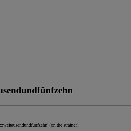
usendundfünfzehn
zweitausendundfünfzehn' (on the strainer)