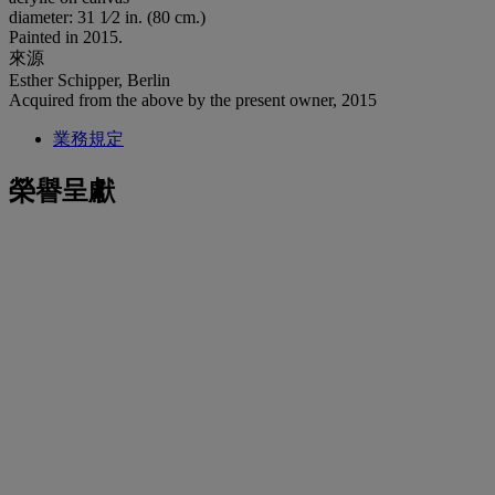
diameter: 31 1⁄2 in. (80 cm.)
Painted in 2015.
來源
Esther Schipper, Berlin
Acquired from the above by the present owner, 2015
業務規定
榮譽呈獻