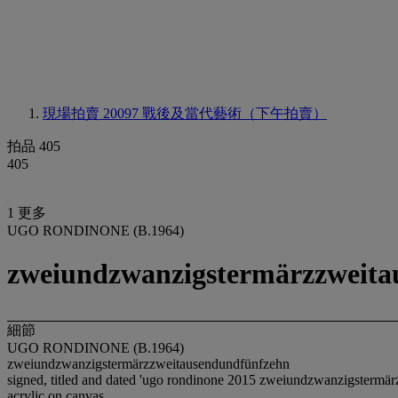
現場拍賣 20097
戰後及當代藝術（下午拍賣）
拍品 405
405
1 更多
UGO RONDINONE (B.1964)
zweiundzwanzigstermärzzweita
細節
UGO RONDINONE (B.1964)
zweiundzwanzigstermärzzweitausendundfünfzehn
signed, titled and dated 'ugo rondinone 2015 zweiundzwanzigstermärz
acrylic on canvas