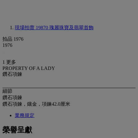
現場拍賣 19870
瑰麗珠寶及翡翠首飾
拍品 1976
1976
1 更多
PROPERTY OF A LADY
鑽石項鍊
細節
鑽石項鍊
鑽石項鍊，鑲金，項鍊42.0厘米
業務規定
榮譽呈獻