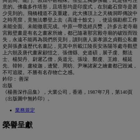
與雲岡、龍門、敦煌不甚相殊。惟壁上獨多佛龕，此是很可注
意的。佛龕多作塔形，且塔形均是印度式，在別處石窟寺是甚
少見到的。飛橋棧道不及重建。此大佛頂上之天橋洞即傳說中
之時亮窟，竟無法攀登上去（高達十餘丈），使這個勘察工作
未能全面、未能徹底完成。中原一帶迭經兵燹，許多古老寺廟
宮殿壁畫是有名之畫家所繪，都已隨著那宮殿寺廟的破毀而毀
失，永遠不能再為我們所見到，讀到唐人裴孝源之貞觀公私畫
史與張彥遠歷代名畫記，見其中所載江陵長安洛陽等處寺觀壁
上六朝及唐代畫家顧愷之、張僧繇、史道碩，展子虔、鄭法
士、楊契丹、尉遲乙僧，吳道元、張璪、鄭虔、王維、楊延
先、韓幹、盧稜迦，邊鸞、周昉、尹琳諸家之繪畫都已毀滅，
不可追蹤。不勝有名存物亡之感。
鈐印： 善深
出版
《楊善深作品集》，大業公司，香港，1987年7月，第140頁
（出版圖中無鈐印）。
業務規定
榮譽呈獻