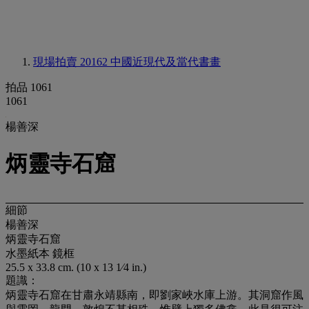
現場拍賣 20162
中國近現代及當代書畫
拍品 1061
1061
楊善深
炳靈寺石窟
細節
楊善深
炳靈寺石窟
水墨紙本 鏡框
25.5 x 33.8 cm. (10 x 13 1⁄4 in.)
題識：
炳靈寺石窟在甘肅永靖縣南，即劉家峽水庫上游。其洞窟作風