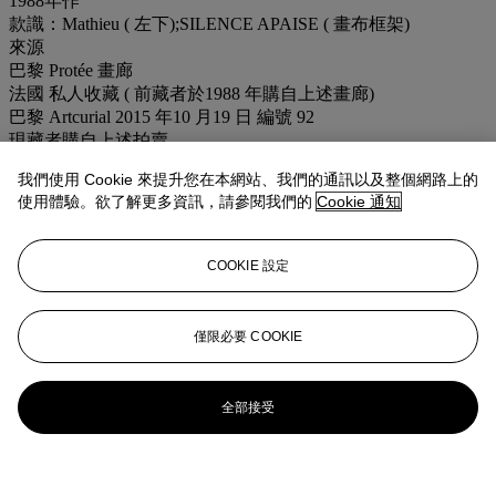
1988年作
款識：Mathieu ( 左下);SILENCE APAISE ( 畫布框架)
來源
巴黎 Protée 畫廊
法國 私人收藏 ( 前藏者於1988 年購自上述畫廊)
巴黎 Artcurial 2015 年10 月19 日 編號 92
現藏者購自上述拍賣
我們使用 Cookie 來提升您在本網站、我們的通訊以及整個網路上的
此作品附藝術家於1988年11月親簽之作品保證書
使用體驗。欲了解更多資訊，請參閱我們的
Cookie 通知
展覽
1988 年 10-11 月「Georges Mathieu」 巴黎 Protée 畫廊
COOKIE 設定
業務規定
更多來自
二十世紀藝術 日間拍賣
僅限必要 COOKIE
查看全部
查看全部
全部接受