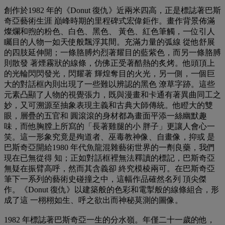
創作於1982 年的《Donut 復仇》近兩米四高，正是標誌著巴斯
奇亞藝術生涯 巔峰時期的里程碑式宏偉鉅作。畫作背景佈滿
燦爛和煦的粉色、白色、黑色、 黃色、紅色筆觸，一位引人
矚目的人物一如天使般飄浮其間。充滿力量的弧線 從他舒展
的四肢延伸開；一條胳膊灼烈著耀目的藍紫色，而另一條胳膊
則散發 著煙霧狀的線條，仿佛正受著酷熱的炙烤。他頭頂上
的光輪閃閃發光，閃耀著 輝煌奪目的火光，另一側，一個巨
大的對話框內則出現了一些難以辨認的黑色 潦草字跡。這些
元素凸顯了人物的視覺張力，既與漫畫和卡通有著異曲同工之
妙，又可溯源至抽象表現主義和古典大師傳統。他瞪大的雙
眼，層疊的五官和 圓滾滾的身材都為畫面平添一絲幽默趣
味，而他胸膛上所寫的「長著雞腿的小 胖子」更讓人會心一
笑。這一形象究竟是殉道者、巫毒教神像、自畫像，抑或 是
巴斯奇亞開給1980 年代魚龍混雜藝術世界的一劑良藥，我們
現在已無從得 知；正如對話框裡無法釋讀的標記，巴斯奇亞
無疑在振臂高呼，然而其含義卻 終究模棱兩可。在巴斯奇亞
筆下一系列的藝術史碰撞之中，這幅作品確然名列 頂尖傑
作。《Donut 復仇》以建築般的色彩和電掣般的線條組合，形
成了這 一栩栩如生、呼之欲出而神秘莫測的圖像。
1982 年標誌著巴斯奇亞一生的分水嶺。年僅二十一歲的他，