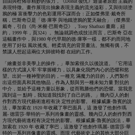
自由與杜佈菲精妙的張力，《Donut 復仇》迴蕩著原始 主義的
表現特徵。畫作展現出抽象表現主義的流光溢彩，又與街頭塗
鴉的極 富衝擊力的色彩運用不謀而合：正如傑弗里·戴奇所
稱，巴斯奇亞是「德·庫寧 與地鐵塗鴉的驚天融合」（傑弗里·
戴奇，引自《尚·米榭·巴斯奇亞》，Tony Shafrazi 畫廊，紐
約，1999 年，頁324）。無論就調色或技法而言，巴斯奇 亞在
這幅畫作中，與1980 年代早期的德·庫寧一樣，都不約而同地
使用了好似 風吹搖曳、輕柔填充的背景畫法。無獨有偶，不
禁讓人想起這兩位大師彼時都 在紐約工作。
「繪畫並非美學上的操作，」畢加索很久以後說道。「它用這
樣的方式讓人牢 牢掌握權力，以具象化我們內心的恐懼和慾
望。出於一種神聖的目的，一種充 滿魔力的目的，人們製作
出這些面具和其他物品，作為人類與另一種未知力量 對抗的
中介，並給予這種力量以形象，從而戰勝他們的恐懼。當我意
識到這一 點時，我知道我找到了自己的路。」幾內亞人的創
作對西方現代藝術進程有決 定性的影響。 根據威廉·魯賓的說
法，畢加索在 1920 年收藏了寧巴面具，這 激發了他創作瑪
麗- 德雷莎·華特的一系列肖像畫的靈感。幾內亞人的創作對西
方現代藝術進程有決定性的影響。 根據威廉·魯賓的說法，畢
加索在 1920 年 收藏了寧巴，這激發了他創作瑪麗- 德雷莎·華
特的一系列肖像畫的靈感。而現 代藝術史上的其他大部分巨