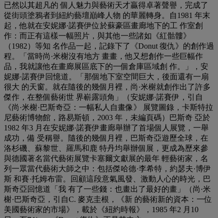
已然以其超凡的 個人魅力與藝術天才贏得卓著聲譽，完成了
從街頭塗鴉者到紐約藝壇巔峰人物 的華麗轉身。自1981 年末
起，他就在安妮娜·諾賽伊位於蘇豪區畫廊地下的工 作室創
作：而正有這樣一幅照片，與其他一些諸如《紅骷髏》
（1982）等知 名作品一起，記錄下了《Donut 復仇》的創作過
程。「當時尚·米榭沒有地方 畫畫，他又想創作一些巨幅作
品，我就讓他在畫廊展區底下的一個倉庫區域創 作。」，安
妮娜·諾賽伊回憶道。「那個地下室空間巨大，後面還有一扇
很大 的天窗。就在隨後的幾個月裡，尚·米榭就創作出了許多
傑作，在整個藝術世 界嶄露頭角」（安妮娜·諾賽伊，引自
《尚·米榭·巴斯奇亞：一幅私人自畫像》 展覽圖錄，卡斯特拉
尼藝術博物館，路易斯頓，2003 年，未編頁碼）巴斯奇 亞於
1982 年3 月在安妮娜·諾賽伊畫廊舉辦了首場個人展覽，一舉
成功，備 受稱譽。隨後的幾個月裡，巴斯奇亞遊歷全球，在
洛杉磯、蘇黎世、羅馬和鹿 特丹均舉辦個展，更成為歷來參
與德國著名當代藝術展覽卡塞爾文獻展的最年 輕藝術家，名
列一眾當代藝術大師之中：包括傑哈德·李希特，約瑟夫·博伊
斯 和賽·托姆布雷。回顧這段意氣風發、激動人心的時光，巴
斯奇亞回憶道「我 有了一些錢：也畫出了最好的畫」（尚·米
榭·巴斯奇亞，引自C. 麥克圭根，《新 的藝術新的資本：一位
美國藝術家的市場》，載於《紐約時報》，1985 年2 月10