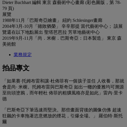
Dieter Buchhart 編輯 東京 森藝術中心畫廊 (彩色圖版，第 78-
79 頁)
展覽
1988年11月「巴斯奇亞繪畫」 紐約 Schlesinger畫廊
2004年3月-10月「雖敗猶榮」 辛辛那提 當代藝術中心； 該展
覽還在以下地點展出 聖塔芭芭拉 芳草地藝術中心
2019年9月-11月「尚．米榭．巴斯奇亞：日本製造」 東京 森
美術館
業務規定
拍品專文
「如果賽·托姆布雷和讓·杜佈菲有一個孩子並任 人收養，那就
會是尚· 米榭。托姆布雷與巴斯奇亞 如出一轍的優雅均可溯源
至街頭塗鴉，而年輕杜 佈菲的粗獷風格亦是如此」雷內·里卡
德
「巴斯奇亞下筆迅速而堅決。那些畫面背後的圖像仿佛 超速
狂飆的卡車拖著恣意燃放的煙花，引爆全場。」 羅伯特·斯托
爾