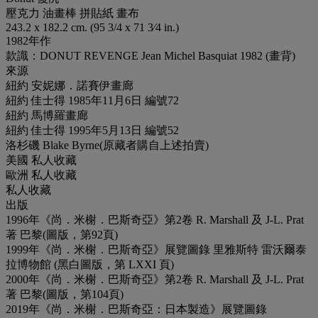
壓克力 油畫棒 拼貼紙 畫布
243.2 x 182.2 cm. (95 3/4 x 71 3⁄4 in.)
1982年作
款識：DONUT REVENGE Jean Michel Basquiat 1982 (畫背)
來源
紐約 安妮娜．諾賽伊畫廊
紐約 佳士得 1985年11月6日 編號72
紐約 馬博羅畫廊
紐約 佳士得 1995年5月13日 編號52
洛杉磯 Blake Byrne(原藏者購自上述拍賣)
美國 私人收藏
歐洲 私人收藏
私人收藏
出版
1996年《尚．米榭．巴斯奇亞》第2卷 R. Marshall 及 J-L. Prat
著 巴黎(圖版，第92頁)
1999年《尚．米榭．巴斯奇亞》展覽圖錄 里雅斯特 雷沃爾泰
拉博物館 (黑白圖版，第 LXXI 頁)
2000年《尚．米榭．巴斯奇亞》第2卷 R. Marshall 及 J-L. Prat
著 巴黎(圖版，第104頁)
2019年《尚．米榭．巴斯奇亞：日本製造》展覽圖錄