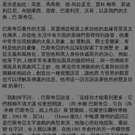
星亦是如此：高更、馬蒂斯、德·烏拉孟克、賈科 梅蒂、莫迪
利亞尼、布朗庫西、雷傑、巴塞利茨、沃荷，以及我們的主
角，巴 斯奇亞。
巴斯奇亞畫作的主題，其靈感從根源上來自他的血緣背景及文
化傳承，亦從他 生活中各方面的英雄們那裡得到啟發，他畫
中常常出現粗獷的火柴人形象，如 運動員、爵士音樂家，有
時是他的自畫像。巴斯奇亞的作品深刻探索了非洲歷 史，象
征主義和風格化，宣告他和黑人身份休戚與共的決心。例如，
他筆下的 人物常常有著類似面具的臉部特征，與一些傳統非
洲面具有異曲同工之妙，他 將這些非洲藝術的元素與街頭塗
鴉藝術相結合，創造出一種視覺語言，讓他西 方世界的觀眾
也可以理解其傳遞的信息。他用這一語言訴說著他所經歷及目
睹 的暴行。
「我劃掉字詞」，巴斯奇亞說道，「這樣你才能看到更多：它
們模糊不清才讓 你更想閱讀」（尚·米榭·巴斯奇亞，引自《尚
·米榭·巴斯奇亞，紙上作品》展 覽圖錄，伍滕堡伍爾特博物
館，2001 年，頁54）。《Donut 復仇》中晦澀 難明的題詞正
是巴斯奇亞文字遊戲的典型表演，他隨心所欲地提取、重組、
變 化字詞，令人難以琢磨。在他1981 年創作的另一件曠世傑