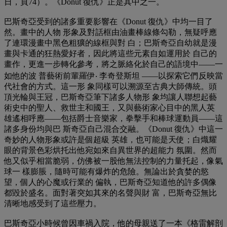
日，頁74）。《Donut 復仇》正是其中之一。
巴斯奇亞受到的諸多重要影響在《Donut 復仇》中均一目了
然。畫中的人物 形象及對話框由油畫棒線條勾勒，無疑呼應
了連環漫畫中黑色粗獷的線框與對 白；巴斯奇亞自幼就是漫
畫與卡通的狂熱愛好者，因此將這些元素自如運用於 自己的
畫作，更進一步轉化參考，將之脈絡化於自己的語境中——一
如他的波 普藝術前輩羅伊‧ 李奇登斯坦 ——以探索它們反映當
代社會的方式。這一形 象同樣可以溯源至古典大師傳統。頭
頂光輪與王冠，巴斯奇亞筆下諸多人物形 象均讓人聯想起藝
術史中的聖人、救世主和國王，又與藝術家心目中的黑人英
雄遙相呼應——包括爵士音樂家，拳擊手和棒球運動員——這
諸多身份均與巴 斯奇亞自己混合交融。《Donut 復仇》中這一
奇妙的人物形象或許是個超級 英雄，也可能是天使；白熾耀
眼的背景色彩烘托出他宛如來自異世界的超能力 氛圍。然而
他又似乎相當脆弱，仿佛被一股他無法控制的力量托起，像氣
球一 樣膨脹，隨時可能有爆炸的危險。無論出於貪婪的慾
望，個人的心魔或行業的 偏執，巴斯奇亞知道他的許多偶像
都毀於盛名。面對著突如其來的名聲與財 富，巴斯奇亞無比
清晰地感受到了這些壓力。
巴斯奇亞小時候曾因車禍入院，他的母親送了一本《格雷解剖