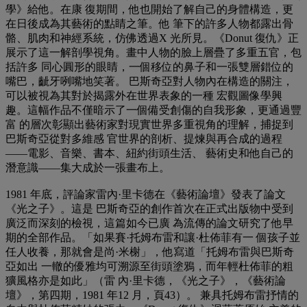
學》給他。在康 復期間，他也開始了解自己的身體構造，更
在日後成為其藝術的點睛之筆。他 筆下的許多人物都露出骨
骼、肌肉和神經系統，仿佛透過X 光所見。《Donut 復仇》正
展示了這一解剖學視角。畫中人物的臉上層疊了多重五官，包
括許多 同心圓形的眼睛，一個移位的鼻子和一張雙層錯位的
嘴巴，齜牙咧嘴地笑著。 巴斯奇亞對人物內在構造的關注，
可以被視為其對於揭露外在世界表象的一種 宏觀圖像學興
趣。這幅作品不僅暗示了一個備受創傷的自我形象，更通過豐
富 的層次彰顯出藝術家對現實世界多重視角的理解，捕捉到
巴斯奇亞從對多維感 官世界的剖析、提煉與再合成的過程
——電影、音樂、書本、紐約街頭生活、 藝術史和他自己的
潛意識——集大成於一張畫布上。
1981 年底，評論家雷內·里卡德在《藝術論壇》發表了論文
《光之子》。這是 巴斯奇亞的創作首次在正式出版物中受到
廣泛而深刻的檢視，這篇如今已廣 為流傳的論文研究了他早
期的全部作品。「如果賽·托姆布雷和讓·杜佈菲有一 個孩子並
任人收養，那就會是尚·米榭」，他寫道「托姆布雷與巴斯奇
亞如出 一轍的優雅均可溯源至街頭塗鴉，而年輕杜佈菲的粗
獷風格亦是如此」（雷 內·里卡德，《光之子》，《藝術論
壇》，第四期，1981 年12 月，頁43）。 兼具托姆布雷抒情的