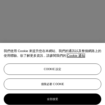
我們使用 Cookie 來提升您在本網站、我們的通訊以及整個網路上的
使用體驗。欲了解更多資訊，請參閱我們的
Cookie 通知
COOKIE 設定
Ada Tsui (徐文君)
Senior Vice President, Head of Department,
20th/21st Century Art, Asia Pacific
僅限必要 COOKIE
adatsui@christies.com
+852 2978 6730
更多來自
二十一世紀藝術 日間拍賣
全部接受