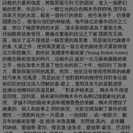
詩般的力量和強度，將觀眾吸引到 它的面前，進入一個夢幻
般的世界。作品中心，一艘泛光的白色獨木舟靜靜地 漂浮在
淌著月光的水面，載著一個伶仃的身影，他弓著身子，仿佛要
隱匿自己， 散發出強烈的神秘感。地平線位於畫作四分之三
處，突出了極度寧靜的水面， 讓水面倒影成為了畫面主角。·
仔細觀察就會發現，圖像在繁複的技法之下被 隱匿而又揭
露，揭示了這不僅僅是一幅普通的風景畫，而是後現代繪畫中
的集 大成之作，使得風景畫這一最古老的藝術形式重新煥發
活力和想像力。創作於 英國青年藝術家 (Young British Artists)
的概念藝術當道的時代，這幅作品 誕於一位元蘇格蘭藝術家
之手，他在加拿大度過了他生命的前二十年，他回到 了加拿
大，重新探索兒時的風景。然而，他並沒有僅僅用簡單的繪畫
技巧來表 現風景，而是結合了他對顏料的物理性與對各位藝
術巨匠的技法深入理解的基 礎上，運用其非凡的直觀感受，
提煉出他獨特的浪漫見解。 「對多伊格來說， 獨木舟不僅僅
是回憶。說到底，藝術家利用獨木舟作為將記憶戲劇化的途
徑。 穿越不同的藝術來源和層層疊疊的筆觸，獨木舟體現了
繪畫的、個人和故事之 間的衝突。光影交織加劇了畫作的複
雜性：一滴顏料化作一片霜凍，一池倒影， 或一幀影片。數
百年的藝術影響 - 從 彼得·布魯蓋爾、克勞德·莫內、皮埃爾·
邦納德、愛德華·霍珀、傑克遜·波洛克，愛德華·蒙克、巴尼特