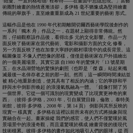
·紐曼、一直到格哈德· 裡希特——在畫面中忽隱忽現。」當藝
術圈對繪畫的熱情逐漸淡卻，多伊格 毫不猶豫成為堅持繪畫
傳統的舉旗手，直至繪畫重新成為 21 世紀重要的藝術 形式。
這幅作品是他在 1990 年代初期離開切爾西藝術學院後創作的
一系列「獨木 舟」作品之一，在題材上顯得非常傳統。然
而，仔細觀察該作品後，看得出多 元的文化影響。作品一方
面反映了藝術家在當代藝術、電影和攝影方面的文化 修養，
另一方面反映了他在加拿大寧靜的鄉村環境中的成長背景。這
幅圖像並 不像人們想像的那樣，僅僅是藝術家在戶外描繪出
的一個美麗場景。其實它源 自1980 年的驚悚片「13 號星期
五」在水晶湖營地的驚悚的劇照《也即是「傑 森」站起來殲
滅最後一名倖存者之前的那一刻。然而，這一瞬間時間凍結並
被 精心地重新創造，使其具有了相反的內涵；它的寧靜和平
靜與水中倒影所喚起 的浪漫氣氛融為一體。「鏡像打開了另
一個世界。它從一個可識別的現實變成 了比現實更神奇的東
西」（彼得·多伊格，2003 年，引自展覽目錄，倫敦， 泰特美
術館，彼得·多伊格，2008 年，第 14 頁） 倒影與其所反映的
現實一 樣真實，多伊格在這裡以前所未有的方式將抽象與現
實融合在一起。畫家操縱 我們的感官，使人們不僅驚嘆於風
景場景中的浪漫奇觀，而且還驚嘆於構成 繪畫背後的後現代
技術積累。彼得·多伊格的畫作如此地吸引人們的眼球，從 而