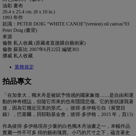
油彩 畫布
20.4 x 25.4 cm. (8 x 10 in.)
1993 年作
款識：PETER DOIG “WHITE CANOE”(version) oil canvas’93
Peter Doig (畫背)
來源
倫敦 私人收藏 (原藏者直接購自藝術家)
倫敦 蘇富比 2007年6月22日 編號303
挪威 私人收藏
業務規定
拍品專文
「在加拿大，獨木舟是被賦予情感的國家象徵……是自由和運
動的神奇標誌，但隨它而來的也有隱隱悲傷。它的形狀讓我著
迷，因為它幾近完美的形式。」彼得·多伊格引自《展覽目
錄》，巴塞爾，貝耶勒基金會，彼得·多伊格，2015 年，頁13)
作為彼得·多伊格現存少量的白色獨木舟油畫之一，本幅作品
實屬一件不可多 得的藝術瑰寶。小巧的尺寸之下，蘊含著史