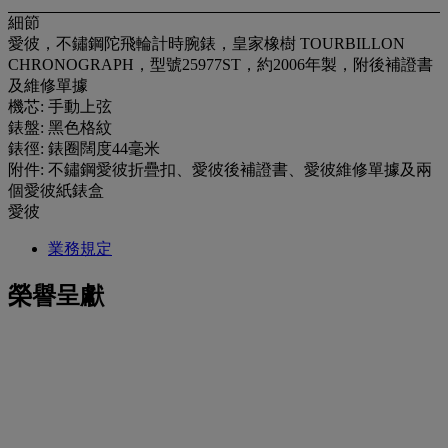
細節
愛彼，不鏽鋼陀飛輪計時腕錶，皇家橡樹 TOURBILLON
CHRONOGRAPH，型號25977ST，約2006年製，附後補證書
及維修單據
機芯: 手動上弦
錶盤: 黑色格紋
錶徑: 錶圈闊度44毫米
附件: 不鏽鋼愛彼折疊扣、愛彼後補證書、愛彼維修單據及兩
個愛彼紙錶盒
愛彼
業務規定
榮譽呈獻