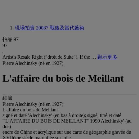
現場拍賣 20087
戰後及當代藝術
拍品 97
97
Artist's Resale Right ("droit de Suite"). If the …
顯示更多
Pierre Alechinsky (né en 1927)
L'affaire du bois de Meillant
細節
Pierre Alechinsky (né en 1927)
L'affaire du bois de Meillant
signé et daté 'Alechinsky' (en bas à droite); signé, titré et daté
'''L’AFFAIRE DU BOIS DE MEILLANT'' 1990 Alechinsky' (au
dos)
encre de Chine et acrylique sur une carte de géographie gravée du
XVIIème siècle marouflée sur toile