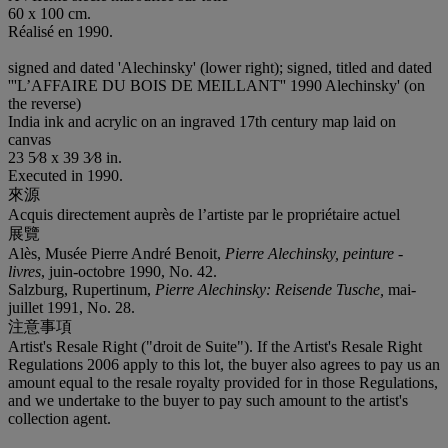
60 x 100 cm.
Réalisé en 1990.
signed and dated 'Alechinsky' (lower right); signed, titled and dated
'''L’AFFAIRE DU BOIS DE MEILLANT'' 1990 Alechinsky' (on
the reverse)
India ink and acrylic on an ingraved 17th century map laid on
canvas
23 5⁄8 x 39 3⁄8 in.
Executed in 1990.
來源
Acquis directement auprès de l’artiste par le propriétaire actuel
展覽
Alès, Musée Pierre André Benoit,
Pierre Alechinsky, peinture -
livres
, juin-octobre 1990, No. 42.
Salzburg, Rupertinum,
Pierre Alechinsky: Reisende Tusche,
mai-
juillet 1991, No. 28.
注意事項
Artist's Resale Right ("droit de Suite"). If the Artist's Resale Right
Regulations 2006 apply to this lot, the buyer also agrees to pay us an
amount equal to the resale royalty provided for in those Regulations,
and we undertake to the buyer to pay such amount to the artist's
collection agent.