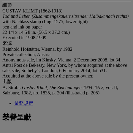
細節
GUSTAV KLIMT (1862-1918)
Tod und Leben (Zusammengekauert sitzender Halbakt nach rechts)
with Nachlass stamp (Lugt 1575; lower right)
pen and ink on paper
22 1⁄4 x 14 5⁄8 in. (56.5 x 37.2 cm.)
Executed in 1908-1909
來源
Reinhold Hofstätter, Vienna, by 1982.
Private collection, Austria.
Anonymous sale, im Kinsky, Vienna, 2 December 2008, lot 34.
Antal Post de Bekessy, New York, by whom acquired at the above
sale; sale, Sotheby's, London, 6 February 2014, lot 531.
Acquired at the above sale by the present owner.
出版
A. Strobl,
Gustav Klimt, Die Zeichnungen 1904-1912
, vol. II,
Salzburg, 1982, no. 1835, p. 204 (illustrated p. 205).
業務規定
榮譽呈獻