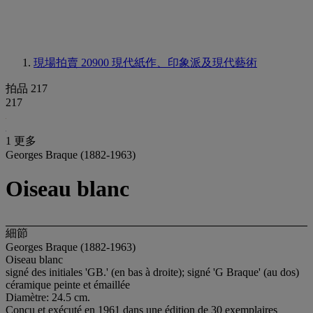
現場拍賣 20900
現代紙作、印象派及現代藝術
拍品 217
217
1 更多
Georges Braque (1882-1963)
Oiseau blanc
細節
Georges Braque (1882-1963)
Oiseau blanc
signé des initiales 'GB.' (en bas à droite); signé 'G Braque' (au dos)
céramique peinte et émaillée
Diamètre: 24.5 cm.
Conçu et exécuté en 1961 dans une édition de 30 exemplaires