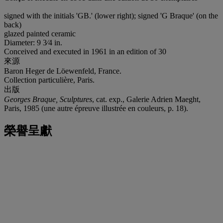
signed with the initials 'GB.' (lower right); signed 'G Braque' (on the
back)
glazed painted ceramic
Diameter: 9 3⁄4 in.
Conceived and executed in 1961 in an edition of 30
來源
Baron Heger de Löewenfeld, France.
Collection particulière, Paris.
出版
Georges Braque, Sculptures
, cat. exp., Galerie Adrien Maeght,
Paris, 1985 (une autre épreuve illustrée en couleurs, p. 18).
榮譽呈獻