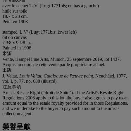
Le Ruisseau
avec le cachet 'L.V' (Lugt 1771bis; en bas à gauche)
huile sur toile
18.7 x 23 cm.
Peint en 1908
stamped 'L.V' (Lugt 1771bis; lower left)
oil on canvas
7 3⁄8 x 9 1⁄8 in.
Painted in 1908
來源
Vente, Hampel Fine Arts, Munich, 25 septembre 2019, lot 1437.
Acquis au cours de cette vente par le propriétaire actuel.
出版
J. Valtat,
Louis Valtat, Catalogue de l'œuvre peint
, Neuchâtel, 1977,
vol. I, p. 77, no. 688 (illustré).
注意事項
Artist's Resale Right ("droit de Suite"). If the Artist's Resale Right
Regulations 2006 apply to this lot, the buyer also agrees to pay us an
amount equal to the resale royalty provided for in those Regulations,
and we undertake to the buyer to pay such amount to the artist's
collection agent.
榮譽呈獻