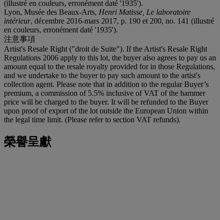
(illustré en couleurs, erronément daté '1935').
Lyon, Musée des Beaux-Arts,
Henri Matisse, Le laboratoire
intérieur
, décembre 2016-mars 2017, p. 190 et 200, no. 141 (illustré
en couleurs, erronément daté '1935').
注意事項
Artist's Resale Right ("droit de Suite"). If the Artist's Resale Right
Regulations 2006 apply to this lot, the buyer also agrees to pay us an
amount equal to the resale royalty provided for in those Regulations,
and we undertake to the buyer to pay such amount to the artist's
collection agent. Please note that in addition to the regular Buyer’s
premium, a commission of 5.5% inclusive of VAT of the hammer
price will be charged to the buyer. It will be refunded to the Buyer
upon proof of export of the lot outside the European Union within
the legal time limit. (Please refer to section VAT refunds).
榮譽呈獻