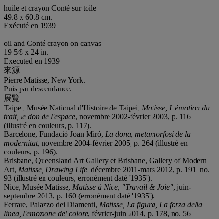
huile et crayon Conté sur toile
49.8 x 60.8 cm.
Exécuté en 1939
oil and Conté crayon on canvas
19 5⁄8 x 24 in.
Executed en 1939
來源
Pierre Matisse, New York.
Puis par descendance.
展覽
Taipei, Musée National d'Histoire de Taipei,
Matisse, L'émotion du
trait, le don de l'espace
, novembre 2002-février 2003, p. 116
(illustré en couleurs, p. 117).
Barcelone, Fundació Joan Miró,
La dona, metamorfosi de la
modernitat,
novembre 2004-février 2005, p. 264 (illustré en
couleurs, p. 196).
Brisbane, Queensland Art Gallery et Brisbane, Gallery of Modern
Art,
Matisse, Drawing Life
, décembre 2011-mars 2012, p. 191, no.
93 (illustré en couleurs, erronément daté '1935').
Nice, Musée Matisse,
Matisse à Nice, "Travail & Joie"
, juin-
septembre 2013, p. 160 (erronément daté '1935').
Ferrare, Palazzo dei Diamenti,
Matisse, La figura, La forza della
linea, l'emozione del colore
, février-juin 2014, p. 178, no. 56