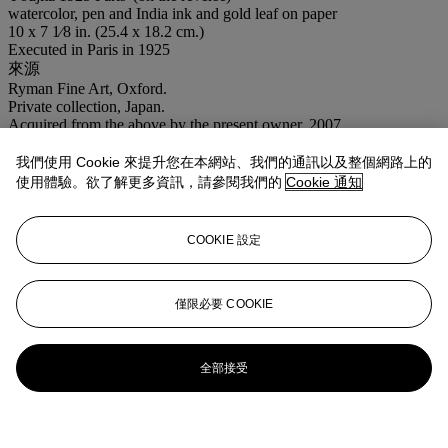
watercolor, pen and India ink and gold leaf on paper
10 x 7 1⁄8 in. (25.4 x 18.2 cm.)
Executed in Paris in 1925
來源
Ryman Fine Art, Oxford.
Private collection, Japan.
Acquired from the above by the present owner, 2007.
出版
我們使用 Cookie 來提升您在本網站、我們的通訊以及整個網路上的
S. Buisson,
Léonard Tsuguharu Foujita
, Paris, 2001, vol. 2, p. 216,
no. 25.116 (illustrated).
使用體驗。欲了解更多資訊，請參閱我們的
Cookie 通知
業務規定
COOKIE 設定
更多來自
印象派及現代紙上作品及日間
拍賣
僅限必要 COOKIE
查看全部
查看全部
全部接受