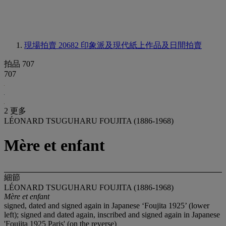
現場拍賣 20682
印象派及現代紙上作品及日間拍賣
拍品 707
707
2 更多
LÉONARD TSUGUHARU FOUJITA (1886-1968)
Mère et enfant
細節
LÉONARD TSUGUHARU FOUJITA (1886-1968)
Mè
re et enfant
signed, dated and signed again in Japanese ‘Foujita 1925’ (lower
left);
signed and dated again, inscribed and signed again in Japanese
'Foujita 1925 Paris' (on the reverse)