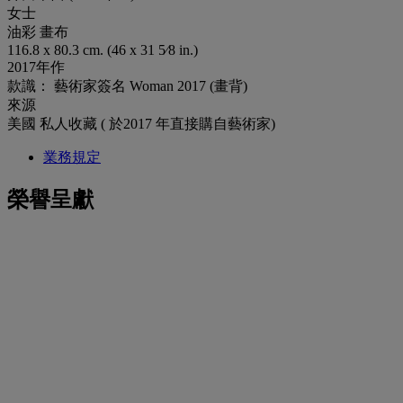
女士
油彩 畫布
116.8 x 80.3 cm. (46 x 31 5⁄8 in.)
2017年作
款識： 藝術家簽名 Woman 2017 (畫背)
來源
美國 私人收藏 ( 於2017 年直接購自藝術家)
業務規定
榮譽呈獻