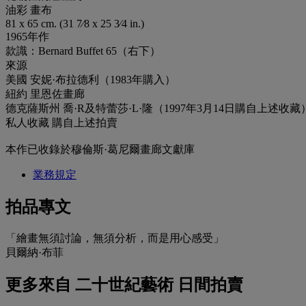
油彩 畫布
81 x 65 cm. (31 7⁄8 x 25 3⁄4 in.)
1965年作
款識：Bernard Buffet 65（右下）
來源
美國 安妮·布拉德利（1983年購入）
紐約 里恩佐畫廊
德克薩斯州 喬·R及特蕾莎·L·隆（1997年3月14日購自上述收藏）
私人收藏 購自上述拍賣
本作已收錄於穆倫斯·葛尼爾畫廊⽂獻庫
業務規定
拍品專文
「繪畫無須討論，無須分析，而是用心感受」
貝爾納·布菲
更多來自
二十世紀藝術 日間拍賣